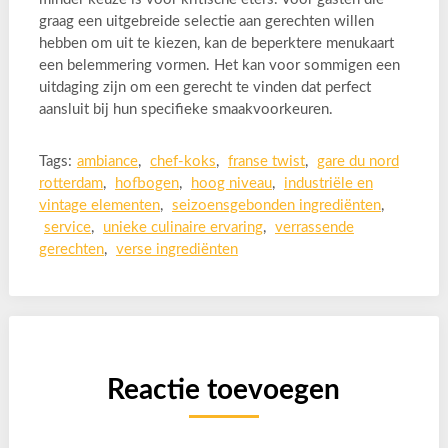
graag een uitgebreide selectie aan gerechten willen
hebben om uit te kiezen, kan de beperktere menukaart
een belemmering vormen. Het kan voor sommigen een
uitdaging zijn om een gerecht te vinden dat perfect
aansluit bij hun specifieke smaakvoorkeuren.
Tags:
ambiance
,
chef-koks
,
franse twist
,
gare du nord
rotterdam
,
hofbogen
,
hoog niveau
,
industriële en
vintage elementen
,
seizoensgebonden ingrediënten
,
service
,
unieke culinaire ervaring
,
verrassende
gerechten
,
verse ingrediënten
Reactie toevoegen