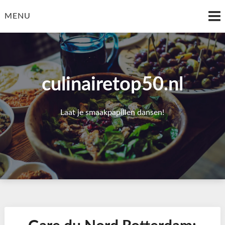
Skip
to
MENU
content
culinairetop50.nl
Laat je smaakpapillen dansen!