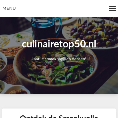
Skip
to
MENU
content
culinairetop50.nl
Laat je smaakpapillen dansen!