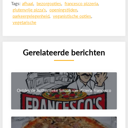
Tags:
afhaal
,
bezorgopties
,
francesco pizzeria
,
glutenvrije pizza's
,
openingstijden
,
parkeergelegenheid
,
veganistische opties
,
vegetarische
Gerelateerde berichten
Ontdek de Authentieke Smaak van Pizzeria Francesco