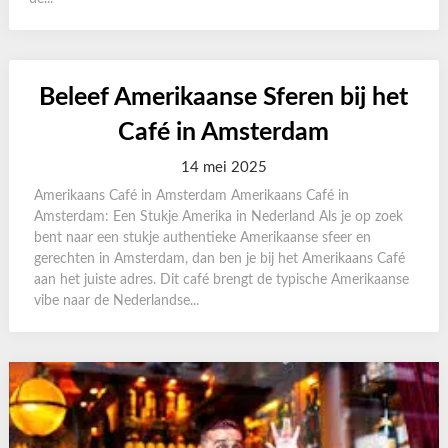
Beleef Amerikaanse Sferen bij het
Café in Amsterdam
14 mei 2025
Amerikaans Café in Amsterdam Amerikaans Café in
Amsterdam: Een Stukje Amerika in Nederland Als je op zoek
bent naar een stukje authentieke Amerikaanse sfeer en
gerechten in Amsterdam, dan ben je bij het Amerikaans Café
aan het juiste adres. Dit café brengt de typische Amerikaanse
vibe naar de Nederlandse...