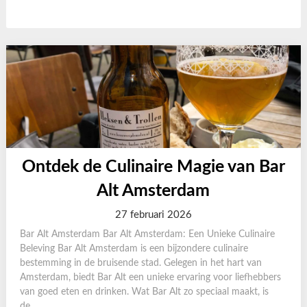
Ontdek de Culinaire Magie van Bar
Alt Amsterdam
27 februari 2026
Bar Alt Amsterdam Bar Alt Amsterdam: Een Unieke Culinaire
Beleving Bar Alt Amsterdam is een bijzondere culinaire
bestemming in de bruisende stad. Gelegen in het hart van
Amsterdam, biedt Bar Alt een unieke ervaring voor liefhebbers
van goed eten en drinken. Wat Bar Alt zo speciaal maakt, is
de...