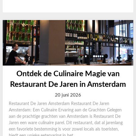
Ontdek de Culinaire Magie van
Restaurant De Jaren in Amsterdam
20 juni 2026
Restaurant De Jaren Amsterdam Restaurant De Jaren
Amsterdam: Een Culinaire Ervaring aan de Grachten Gelegen
aan de prachtige grachten van Amsterdam is Restaurant De
Jaren een ware culinaire parel. Dit restaurant, dat al jarenlang
een favoriete bestemming is voor zowel locals als toeristen,
biedt een unieke eetervaring in het...