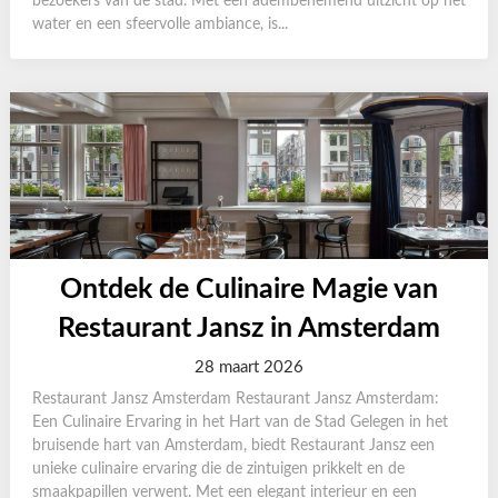
bezoekers van de stad. Met een adembenemend uitzicht op het
water en een sfeervolle ambiance, is...
Ontdek de Culinaire Magie van
Restaurant Jansz in Amsterdam
28 maart 2026
Restaurant Jansz Amsterdam Restaurant Jansz Amsterdam:
Een Culinaire Ervaring in het Hart van de Stad Gelegen in het
bruisende hart van Amsterdam, biedt Restaurant Jansz een
unieke culinaire ervaring die de zintuigen prikkelt en de
smaakpapillen verwent. Met een elegant interieur en een