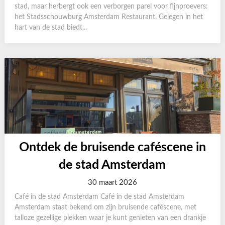
stad, maar herbergt ook een verborgen parel voor fijnproevers:
het Stadsschouwburg Amsterdam Restaurant. Gelegen in het
hart van de stad biedt...
Ontdek de bruisende caféscene in
de stad Amsterdam
30 maart 2026
Café in de stad Amsterdam Café in de stad Amsterdam
Amsterdam staat bekend om zijn bruisende caféscene, met
talloze gezellige plekken waar je kunt genieten van een drankje