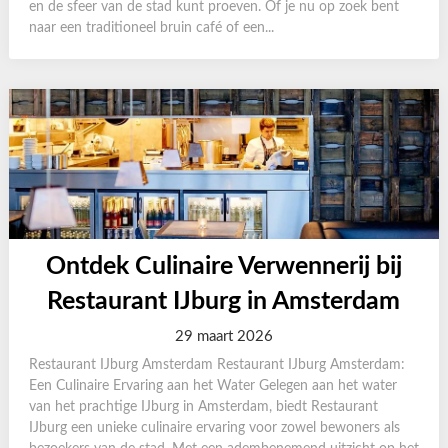
en de sfeer van de stad kunt proeven. Of je nu op zoek bent
naar een traditioneel bruin café of een...
Ontdek Culinaire Verwennerij bij
Restaurant IJburg in Amsterdam
29 maart 2026
Restaurant IJburg Amsterdam Restaurant IJburg Amsterdam:
Een Culinaire Ervaring aan het Water Gelegen aan het water
van het prachtige IJburg in Amsterdam, biedt Restaurant
IJburg een unieke culinaire ervaring voor zowel bewoners als