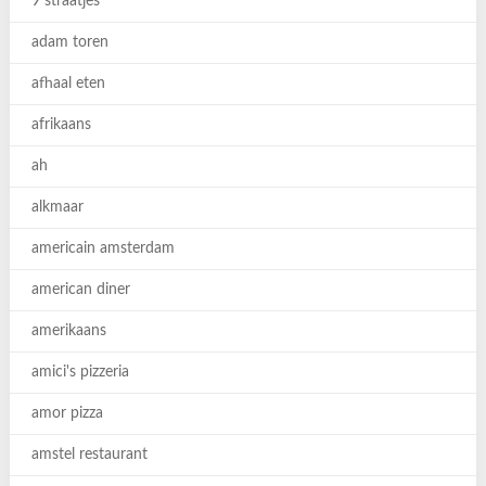
9 straatjes
adam toren
afhaal eten
afrikaans
ah
alkmaar
americain amsterdam
american diner
amerikaans
amici's pizzeria
amor pizza
amstel restaurant