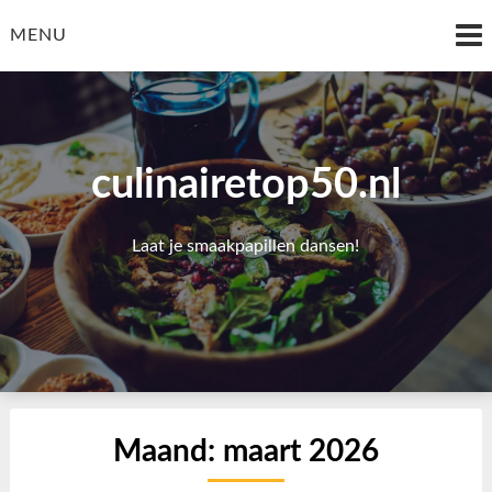
Skip
to
MENU
content
culinairetop50.nl
Laat je smaakpapillen dansen!
Maand:
maart 2026