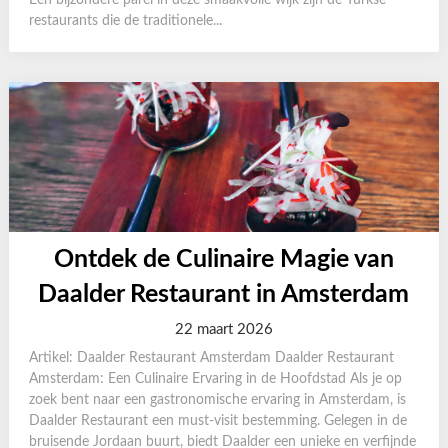
Een bijzondere parel in deze smaakvolle wijk zijn de Turkse
restaurants die de traditionele...
Ontdek de Culinaire Magie van
Daalder Restaurant in Amsterdam
22 maart 2026
Artikel: Daalder Restaurant Amsterdam Daalder Restaurant
Amsterdam: Een Culinaire Ervaring in de Hoofdstad Als je op
zoek bent naar een gastronomische ervaring in Amsterdam, is
Daalder Restaurant een must-visit bestemming. Gelegen in de
bruisende Jordaan buurt, biedt Daalder een unieke en verfijnde