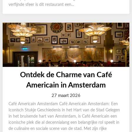
verfijnde sfeer is dit restaurant een...
Ontdek de Charme van Café
Americain in Amsterdam
27 maart 2026
Café Americain Amsterdam Café Americain Amsterdam: Een
Iconisch Stukje Geschiedenis in het Hart van de Stad Gelegen
in het bruisende hart van Amsterdam, is Café Americain een
iconische plek die al decennialang een belangrijke rol speelt in
de culinaire en sociale scene van de stad. Met zijn rijke