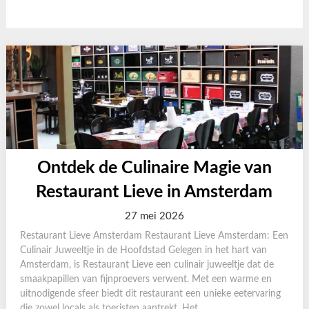
Ontdek de Culinaire Magie van
Restaurant Lieve in Amsterdam
27 mei 2026
Restaurant Lieve Amsterdam Restaurant Lieve Amsterdam: Een
Culinair Juweeltje in de Hoofdstad Gelegen in het hart van
Amsterdam, is Restaurant Lieve een culinair juweeltje dat de
smaakpapillen van fijnproevers verwent. Met een warme en
uitnodigende sfeer biedt dit restaurant een unieke eetervaring
die zowel locals als toeristen aantrekt. Het...