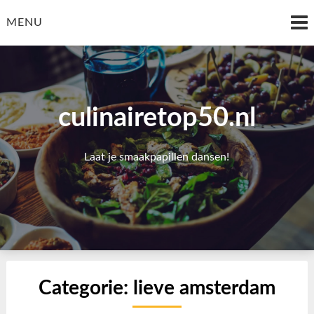
Skip
to
MENU
content
culinairetop50.nl
Laat je smaakpapillen dansen!
Categorie:
lieve amsterdam