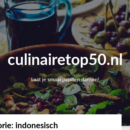
culinairetop50.nl
Laat je smaakpapillen dansen!
rie:
indonesisch