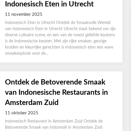
Indonesisch Eten in Utrecht
11 november 2025
Indonesisch Eten in Utrecht Ontdek de Smaakvolle Wereld
van Indonesisch Eten in Utrecht Utrecht staat bekend om zijn
diverse culinaire scene, en een van de meest geliefde keukens
is de Indonesische keuken. Met zijn rijke smaken, geurige
kruiden en kleurrijke gerechten is Indonesisch eten een ware
smaakexplosie voor de...
Ontdek de Betoverende Smaak
van Indonesische Restaurants in
Amsterdam Zuid
11 oktober 2025
Indonesisch Restaurant in Amsterdam Zuid Ontdek de
Betoverende Smaak van Indonesië in Amsterdam Zuid