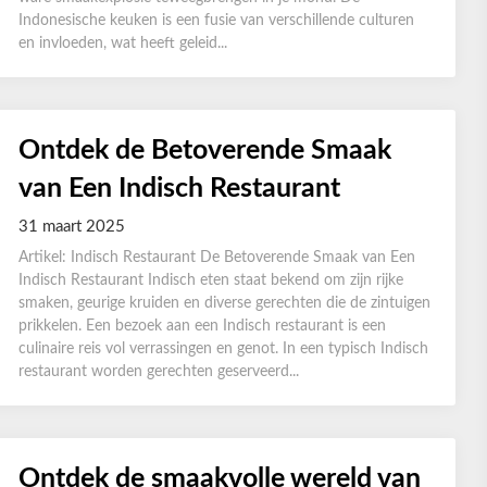
Indonesische keuken is een fusie van verschillende culturen
en invloeden, wat heeft geleid...
Ontdek de Betoverende Smaak
van Een Indisch Restaurant
31 maart 2025
Artikel: Indisch Restaurant De Betoverende Smaak van Een
Indisch Restaurant Indisch eten staat bekend om zijn rijke
smaken, geurige kruiden en diverse gerechten die de zintuigen
prikkelen. Een bezoek aan een Indisch restaurant is een
culinaire reis vol verrassingen en genot. In een typisch Indisch
restaurant worden gerechten geserveerd...
Ontdek de smaakvolle wereld van