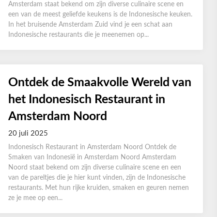
Amsterdam staat bekend om zijn diverse culinaire scene en
een van de meest geliefde keukens is de Indonesische keuken.
In het bruisende Amsterdam Zuid vind je een schat aan
Indonesische restaurants die je meenemen op...
Ontdek de Smaakvolle Wereld van
het Indonesisch Restaurant in
Amsterdam Noord
20 juli 2025
Indonesisch Restaurant in Amsterdam Noord Ontdek de
Smaken van Indonesië in Amsterdam Noord Amsterdam
Noord staat bekend om zijn diverse culinaire scene en een
van de pareltjes die je hier kunt vinden, zijn de Indonesische
restaurants. Met hun rijke kruiden, smaken en geuren nemen
ze je mee op een...