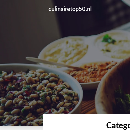
Skip
culinairetop50.nl
to
content
Catego