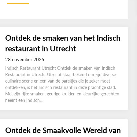
Ontdek de smaken van het Indisch
restaurant in Utrecht
28 november 2025
Indisch Restaurant Utrecht Ontdek de smaken van Indisch
Restaurant in Utrecht Utrecht staat bekend om zijn diverse
culinaire scene en een van de pareltjes die je zeker moet
ontdekken, is het Indisch restaurant in deze prachtige stad.
Met zijn rijke smaken, geurige kruiden en kleurrijke gerechten
neemt een Indisch...
Ontdek de Smaakvolle Wereld van