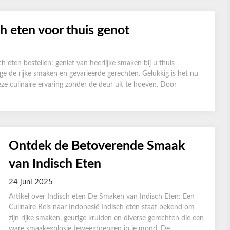
ch eten voor thuis genot
h eten bestellen: geniet van heerlijke smaken bij u thuis
ge de rijke smaken en gevarieerde gerechten. Gelukkig is het nu
ze culinaire ervaring zonder de deur uit te hoeven. Door
Ontdek de Betoverende Smaak
van Indisch Eten
24 juni 2025
Artikel over Indisch eten De Smaken van Indisch Eten: Een
Culinaire Reis naar Indonesië Indisch eten staat bekend om
zijn rijke smaken, geurige kruiden en diverse gerechten die een
ware smaakexplosie teweegbrengen in je mond. De