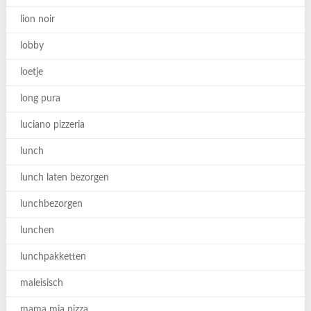
lion noir
lobby
loetje
long pura
luciano pizzeria
lunch
lunch laten bezorgen
lunchbezorgen
lunchen
lunchpakketten
maleisisch
mama mia pizza