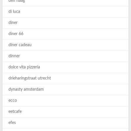
den haag
di luca
diner
diner 66
diner cadeau
dinner
dolce vita pizzeria
drieharingstraat utrecht
dynasty amsterdam
ecco
eetcafe
efes