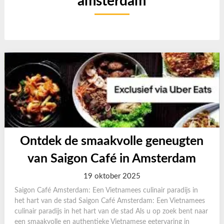
amsterdam
Ontdek de smaakvolle geneugten
van Saigon Café in Amsterdam
19 oktober 2025
Saigon Café Amsterdam: Een Vietnamees culinair paradijs in
het hart van de stad Saigon Café Amsterdam: Een Vietnamees
culinair paradijs in het hart van de stad Als u op zoek bent naar
een smaakvolle en authentieke Vietnamese eetervaring in