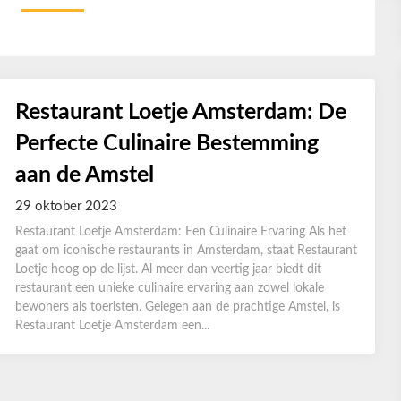
Restaurant Loetje Amsterdam: De
Perfecte Culinaire Bestemming
aan de Amstel
29 oktober 2023
Restaurant Loetje Amsterdam: Een Culinaire Ervaring Als het
gaat om iconische restaurants in Amsterdam, staat Restaurant
Loetje hoog op de lijst. Al meer dan veertig jaar biedt dit
restaurant een unieke culinaire ervaring aan zowel lokale
bewoners als toeristen. Gelegen aan de prachtige Amstel, is
Restaurant Loetje Amsterdam een...