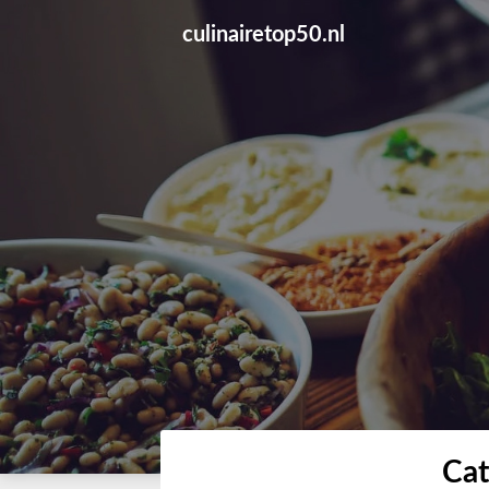
Skip
culinairetop50.nl
to
content
Cat