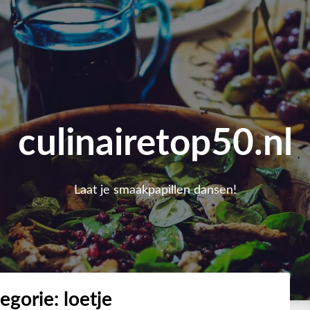
culinairetop50.nl
Laat je smaakpapillen dansen!
egorie:
loetje