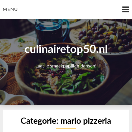
Skip
to
MENU
content
culinairetop50.nl
Laat je smaakpapillen dansen!
Categorie:
mario pizzeria