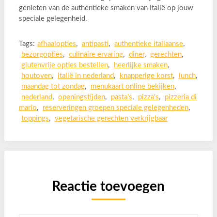
genieten van de authentieke smaken van Italië op jouw
speciale gelegenheid.
Tags:
afhaalopties
,
antipasti
,
authentieke italiaanse
,
bezorgopties
,
culinaire ervaring
,
diner
,
gerechten
,
glutenvrije opties bestellen
,
heerlijke smaken
,
houtoven
,
italië in nederland
,
knapperige korst
,
lunch
,
maandag tot zondag
,
menukaart online bekijken
,
nederland
,
openingstijden
,
pasta's
,
pizza's
,
pizzeria di
mario
,
reserveringen groepen speciale gelegenheden
,
toppings
,
vegetarische gerechten verkrijgbaar
Reactie toevoegen