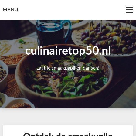
Skip
to
MENU
content
culinairetop50.nl
Laat je smaakpapillen dansen!