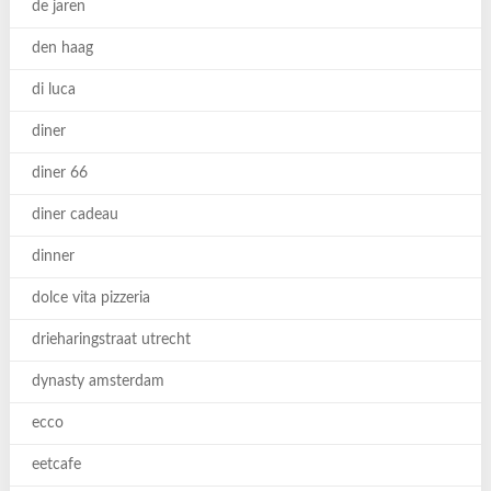
de jaren
den haag
di luca
diner
diner 66
diner cadeau
dinner
dolce vita pizzeria
drieharingstraat utrecht
dynasty amsterdam
ecco
eetcafe