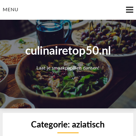
Skip
to
MENU
content
culinairetop50.nl
Laat je smaakpapillen dansen!
Categorie:
aziatisch