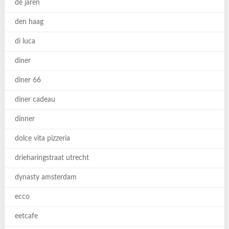
de jaren
den haag
di luca
diner
diner 66
diner cadeau
dinner
dolce vita pizzeria
drieharingstraat utrecht
dynasty amsterdam
ecco
eetcafe