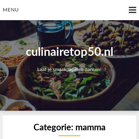
Skip
to
MENU
content
culinairetop50.nl
Laat je smaakpapillen dansen!
Categorie:
mamma