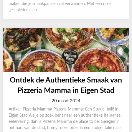
maken die je smaakpapillen zal verwennen. Met een rijke
geschiedenis en...
Ontdek de Authentieke Smaak van
Pizzeria Mamma in Eigen Stad
20 maart 2024
Artikel: Pizzeria Mamma Pizzeria Mamma: Een Stukje Italië in
Eigen Stad Als je op zoek bent naar een authentieke Italiaanse
eetervaring, dan is Pizzeria Mamma de place to be. Gelegen in
het hart van de stad, brengt deze pizzeria een stukje Italië naar