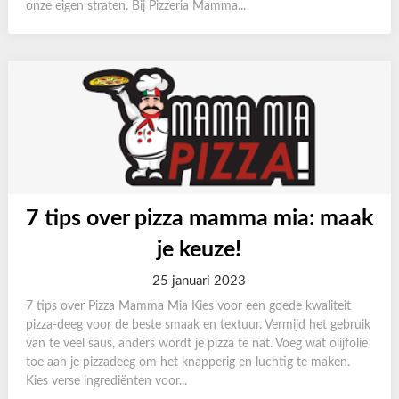
onze eigen straten. Bij Pizzeria Mamma...
7 tips over pizza mamma mia: maak
je keuze!
25 januari 2023
7 tips over Pizza Mamma Mia Kies voor een goede kwaliteit
pizza-deeg voor de beste smaak en textuur. Vermijd het gebruik
van te veel saus, anders wordt je pizza te nat. Voeg wat olijfolie
toe aan je pizzadeeg om het knapperig en luchtig te maken.
Kies verse ingrediënten voor...