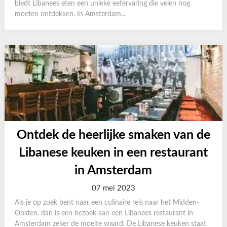
biedt Libanees eten een unieke eetervaring die velen nog
moeten ontdekken. In Amsterdam...
Ontdek de heerlijke smaken van de
Libanese keuken in een restaurant
in Amsterdam
07 mei 2023
Als je op zoek bent naar een culinaire reis naar het Midden-
Oosten, dan is een bezoek aan een Libanees restaurant in
Amsterdam zeker de moeite waard. De Libanese keuken staat