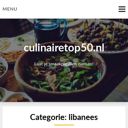
Skip
to
MENU
content
culinairetop50.nl
Laat je smaakpapillen dansen!
Categorie:
libanees