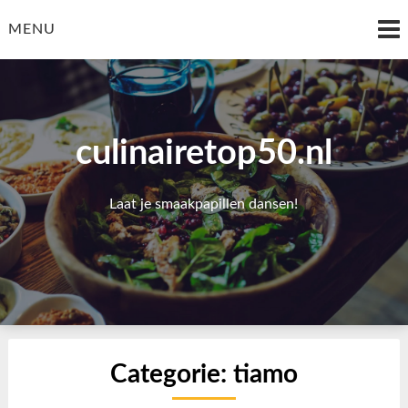
Skip
to
MENU
content
culinairetop50.nl
Laat je smaakpapillen dansen!
Categorie:
tiamo