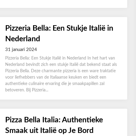
Pizzeria Bella: Een Stukje Italië in
Nederland
31 januari 2024
Pizzeria Bella: Een Stukje Italië in Nederland In het hart van
Nederland bevindt zich een stukje Italië dat bekend staat als
Pizzeria Bella. Deze charmante pizzeria is een ware traktatie
voor liefhebbers van de Italiaanse keuken en biedt een
authentieke culinaire ervaring die je smaakpapillen zal
betoveren. Bij Pizzeria...
Pizza Bella Italia: Authentieke
Smaak uit Italië op Je Bord