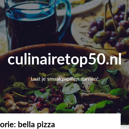
culinairetop50.nl
Laat je smaakpapillen dansen!
orie:
bella pizza