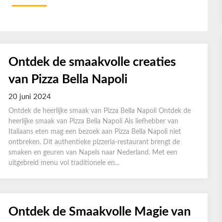
Ontdek de smaakvolle creaties
van Pizza Bella Napoli
20 juni 2024
Ontdek de heerlijke smaak van Pizza Bella Napoli Ontdek de
heerlijke smaak van Pizza Bella Napoli Als liefhebber van
Italiaans eten mag een bezoek aan Pizza Bella Napoli niet
ontbreken. Dit authentieke pizzeria-restaurant brengt de
smaken en geuren van Napels naar Nederland. Met een
uitgebreid menu vol traditionele en...
Ontdek de Smaakvolle Magie van