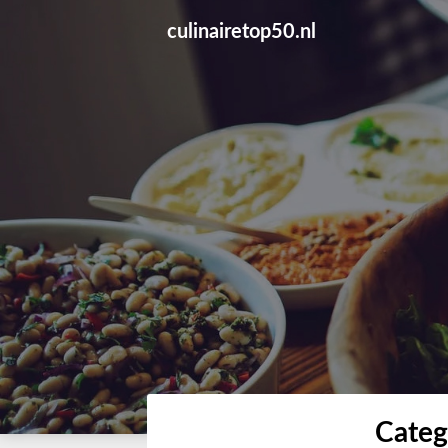
Skip
culinairetop50.nl
to
content
Categ