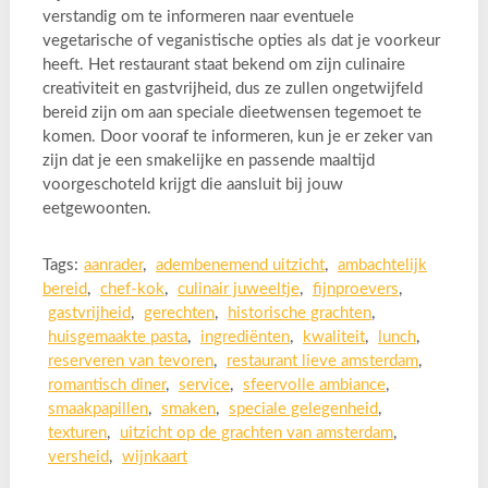
verstandig om te informeren naar eventuele
vegetarische of veganistische opties als dat je voorkeur
heeft. Het restaurant staat bekend om zijn culinaire
creativiteit en gastvrijheid, dus ze zullen ongetwijfeld
bereid zijn om aan speciale dieetwensen tegemoet te
komen. Door vooraf te informeren, kun je er zeker van
zijn dat je een smakelijke en passende maaltijd
voorgeschoteld krijgt die aansluit bij jouw
eetgewoonten.
Tags:
aanrader
,
adembenemend uitzicht
,
ambachtelijk
bereid
,
chef-kok
,
culinair juweeltje
,
fijnproevers
,
gastvrijheid
,
gerechten
,
historische grachten
,
huisgemaakte pasta
,
ingrediënten
,
kwaliteit
,
lunch
,
reserveren van tevoren
,
restaurant lieve amsterdam
,
romantisch diner
,
service
,
sfeervolle ambiance
,
smaakpapillen
,
smaken
,
speciale gelegenheid
,
texturen
,
uitzicht op de grachten van amsterdam
,
versheid
,
wijnkaart