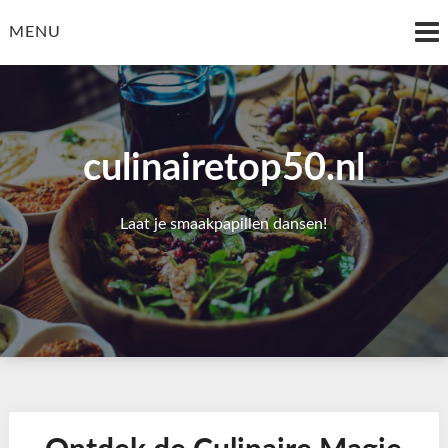
Skip
to
MENU
content
culinairetop50.nl
Laat je smaakpapillen dansen!