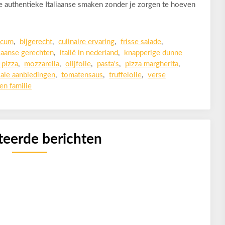
e authentieke Italiaanse smaken zonder je zorgen te hoeven
icum
,
bijgerecht
,
culinaire ervaring
,
frisse salade
,
liaanse gerechten
,
italië in nederland
,
knapperige dunne
 pizza
,
mozzarella
,
olijfolie
,
pasta's
,
pizza margherita
,
iale aanbiedingen
,
tomatensaus
,
truffelolie
,
verse
en familie
teerde berichten