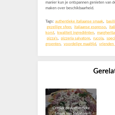
manier kun je ontspannen genieten van d
maken over beschikbaarheid.
Tags:
authentieke italiaanse smaak
,
basil
gezellige sfeer
,
italiaanse espresso
,
ita
korst
,
kwaliteit ingrediënten
,
margherita
pizza's
,
pizzeria salvatore
,
rucola
,
spec
groenten
,
voordelige maaltijd
,
vrienden 
Gerela
Ontdek de Authentieke
Smaak van Salvatore