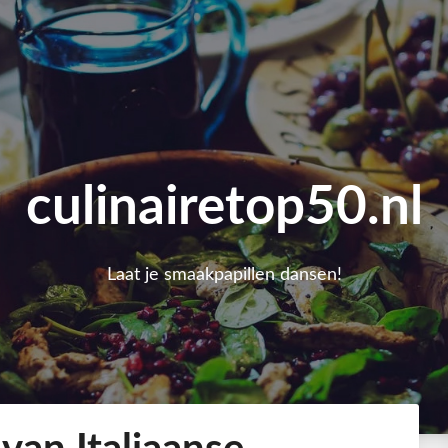
culinairetop50.nl
Laat je smaakpapillen dansen!