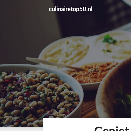
Skip
culinairetop50.nl
to
content