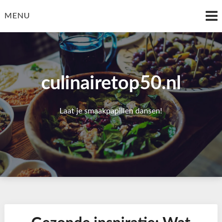
Skip
to
MENU
content
culinairetop50.nl
Laat je smaakpapillen dansen!