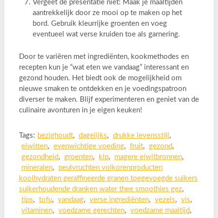
Vergeet de presentatie niet: Maak je maaltijden
aantrekkelijk door ze mooi op te maken op het
bord. Gebruik kleurrijke groenten en voeg
eventueel wat verse kruiden toe als garnering.
Door te variëren met ingrediënten, kookmethodes en
recepten kun je “wat eten we vandaag” interessant en
gezond houden. Het biedt ook de mogelijkheid om
nieuwe smaken te ontdekken en je voedingspatroon
diverser te maken. Blijf experimenteren en geniet van de
culinaire avonturen in je eigen keuken!
Tags:
bezighoudt
,
dagelijks
,
drukke levensstijl
,
eiwitten
,
evenwichtige voeding
,
fruit
,
gezond
,
gezondheid
,
groenten
,
kip
,
magere eiwitbronnen
,
mineralen
,
peulvruchten volkorenproducten
koolhydraten geraffineerde granen toegevoegde suikers
suikerhoudende dranken water thee smoothies gez
,
tips
,
tofu
,
vandaag
,
verse ingrediënten
,
vezels
,
vis
,
vitaminen
,
voedzame gerechten
,
voedzame maaltijd
,