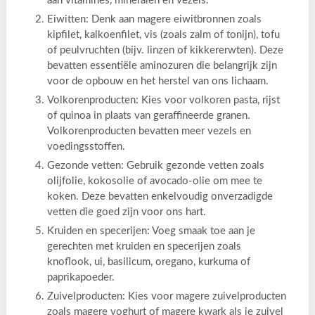
aan vitamines, mineralen en vezels.
Eiwitten: Denk aan magere eiwitbronnen zoals
kipfilet, kalkoenfilet, vis (zoals zalm of tonijn), tofu
of peulvruchten (bijv. linzen of kikkererwten). Deze
bevatten essentiële aminozuren die belangrijk zijn
voor de opbouw en het herstel van ons lichaam.
Volkorenproducten: Kies voor volkoren pasta, rijst
of quinoa in plaats van geraffineerde granen.
Volkorenproducten bevatten meer vezels en
voedingsstoffen.
Gezonde vetten: Gebruik gezonde vetten zoals
olijfolie, kokosolie of avocado-olie om mee te
koken. Deze bevatten enkelvoudig onverzadigde
vetten die goed zijn voor ons hart.
Kruiden en specerijen: Voeg smaak toe aan je
gerechten met kruiden en specerijen zoals
knoflook, ui, basilicum, oregano, kurkuma of
paprikapoeder.
Zuivelproducten: Kies voor magere zuivelproducten
zoals magere yoghurt of magere kwark als je zuivel