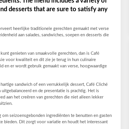
edients. The menu includes a variety of
nd desserts that are sure to satisfy any
rveert heerlijke traditionele gerechten gemaakt met verse
idenheid aan salades, sandwiches, soepen en desserts die
e kunt genieten van smaakvolle gerechten, dan is Café
e voor kwaliteit en dit zie je terug in hun culinaire
eid en er wordt gebruik gemaakt van verse, hoogwaardige
n hartige sandwich of een verrukkelijk dessert, Café Cliché
 uitgebalanceerd en de presentatie is prachtig. Het is
eed aan het creëren van gerechten die niet alleen lekker
itzien.
g om seizoensgebonden ingrediënten te benutten en gasten
e bieden. Dit zorgt voor variatie en houdt het interessant