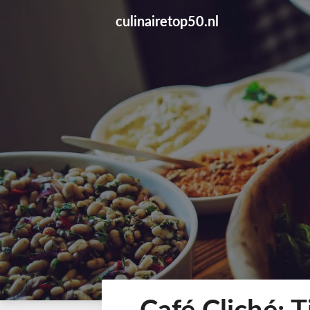
Skip
culinairetop50.nl
to
content