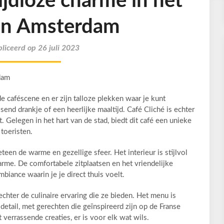
ijdloze charme in het
an Amsterdam
liceerd op 26 juli 2023
dam
 caféscene en er zijn talloze plekken waar je kunt
send drankje of een heerlijke maaltijd. Café Cliché is echter
. Gelegen in het hart van de stad, biedt dit café een unieke
 toeristen.
teen de warme en gezellige sfeer. Het interieur is stijlvol
arme. De comfortabele zitplaatsen en het vriendelijke
iance waarin je je direct thuis voelt.
echter de culinaire ervaring die ze bieden. Het menu is
etail, met gerechten die geïnspireerd zijn op de Franse
 verrassende creaties, er is voor elk wat wils.