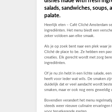
dishes made with fresh ingr
salads, sandwiches, soups, a
palate.
Heerlijk eten – Café Cliché Amsterdam se
ingrediënten. Het menu biedt een versche
zeker voldoen aan elke smaak.
Als je op zoek bent naar een plek waar j
Cliché de place to be. Ze hebben een passi
creaties. Elk gerecht wordt met zorg ber
ingrediënten.
Of je nu zin hebt in een lichte salade, ee
heeft voor ieder wat wils. De smaken zijn
duidelijk dat er veel aandacht wordt best
smaken, maar er ook nog eens geweldig u
Bovendien verandert het menu regelmati
steeds weer nieuwe culinaire ervaringen t
voor terugkerende gasten.