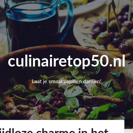
culinairetop50.nl
Laat je smaakpapillen dansen!