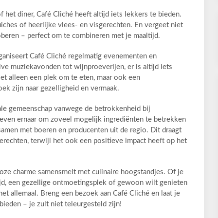
 het diner, Café Cliché heeft altijd iets lekkers te bieden.
iches of heerlijke vlees- en visgerechten. En vergeet niet
oberen – perfect om te combineren met je maaltijd.
rganiseert Café Cliché regelmatig evenementen en
ve muziekavonden tot wijnproeverijen, er is altijd iets
iet alleen een plek om te eten, maar ook een
ek zijn naar gezelligheid en vermaak.
okale gemeenschap vanwege de betrokkenheid bij
reven ernaar om zoveel mogelijk ingrediënten te betrekken
samen met boeren en producenten uit de regio. Dit draagt
gerechten, terwijl het ook een positieve impact heeft op het
dloze charme samensmelt met culinaire hoogstandjes. Of je
ijd, een gezellige ontmoetingsplek of gewoon wilt genieten
het allemaal. Breng een bezoek aan Café Cliché en laat je
ieden – je zult niet teleurgesteld zijn!