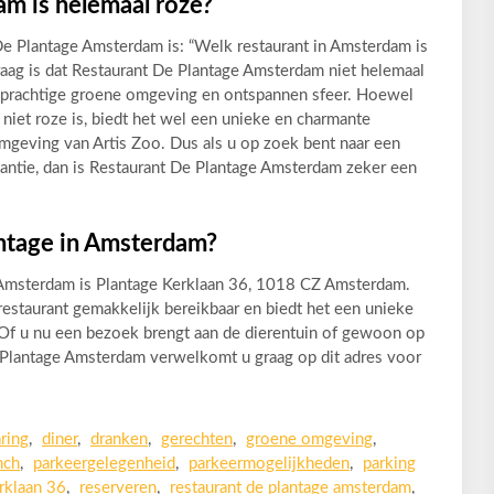
am is helemaal roze?
De Plantage Amsterdam is: “Welk restaurant in Amsterdam is
aag is dat Restaurant De Plantage Amsterdam niet helemaal
jn prachtige groene omgeving en ontspannen sfeer. Hoewel
n niet roze is, biedt het wel een unieke en charmante
omgeving van Artis Zoo. Dus als u op zoek bent naar een
gantie, dan is Restaurant De Plantage Amsterdam zeker een
antage in Amsterdam?
 Amsterdam is Plantage Kerklaan 36, 1018 CZ Amsterdam.
t restaurant gemakkelijk bereikbaar en biedt het een unieke
d. Of u nu een bezoek brengt aan de dierentuin of gewoon op
e Plantage Amsterdam verwelkomt u graag op dit adres voor
aring
,
diner
,
dranken
,
gerechten
,
groene omgeving
,
nch
,
parkeergelegenheid
,
parkeermogelijkheden
,
parking
rklaan 36
,
reserveren
,
restaurant de plantage amsterdam
,