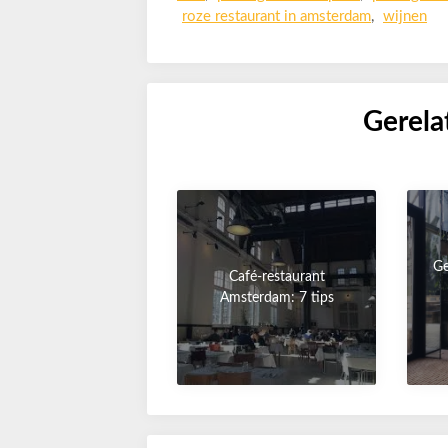
roze restaurant in amsterdam
,
wijnen
Gerela
Ge
Café-restaurant
Amsterdam: 7 tips