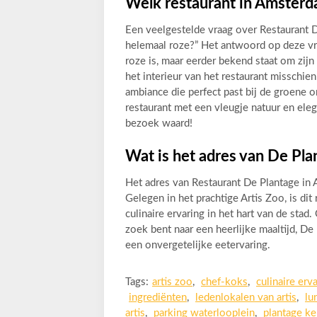
Welk restaurant in Amsterd
Een veelgestelde vraag over Restaurant 
helemaal roze?” Het antwoord op deze vr
roze is, maar eerder bekend staat om zi
het interieur van het restaurant misschie
ambiance die perfect past bij de groene 
restaurant met een vleugje natuur en ele
bezoek waard!
Wat is het adres van De Pl
Het adres van Restaurant De Plantage in
Gelegen in het prachtige Artis Zoo, is di
culinaire ervaring in het hart van de sta
zoek bent naar een heerlijke maaltijd, D
een onvergetelijke eetervaring.
Tags:
artis zoo
,
chef-koks
,
culinaire erv
ingrediënten
,
ledenlokalen van artis
,
lu
artis
,
parking waterlooplein
,
plantage ke