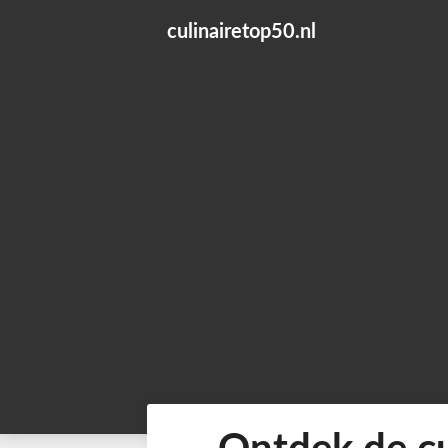
Skip
culinairetop50.nl
to
content