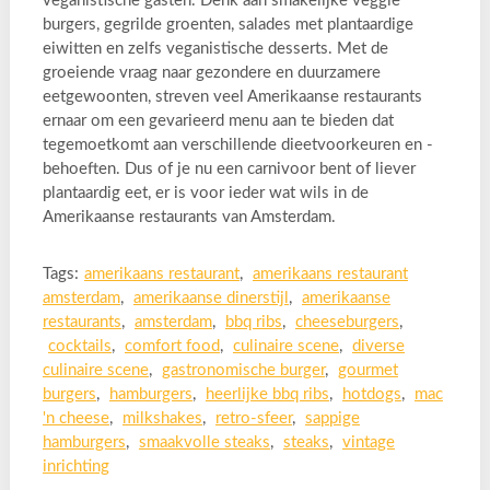
veganistische gasten. Denk aan smakelijke veggie
burgers, gegrilde groenten, salades met plantaardige
eiwitten en zelfs veganistische desserts. Met de
groeiende vraag naar gezondere en duurzamere
eetgewoonten, streven veel Amerikaanse restaurants
ernaar om een gevarieerd menu aan te bieden dat
tegemoetkomt aan verschillende dieetvoorkeuren en -
behoeften. Dus of je nu een carnivoor bent of liever
plantaardig eet, er is voor ieder wat wils in de
Amerikaanse restaurants van Amsterdam.
Tags:
amerikaans restaurant
,
amerikaans restaurant
amsterdam
,
amerikaanse dinerstijl
,
amerikaanse
restaurants
,
amsterdam
,
bbq ribs
,
cheeseburgers
,
cocktails
,
comfort food
,
culinaire scene
,
diverse
culinaire scene
,
gastronomische burger
,
gourmet
burgers
,
hamburgers
,
heerlijke bbq ribs
,
hotdogs
,
mac
'n cheese
,
milkshakes
,
retro-sfeer
,
sappige
hamburgers
,
smaakvolle steaks
,
steaks
,
vintage
inrichting