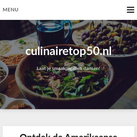
Skip
to
MENU
content
culinairetop50.nl
Laat je smaakpapillen dansen!