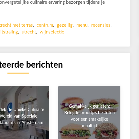
onvergetelijke culinaire ervaring bezorgen tijdens je
trecht met terras
,
centrum
,
gezellig
,
menu
,
recensies
,
itstraling
,
utrecht
,
wijnselectie
teerde berichten
Gemakkelijk genieten:
dek de Unieke Culinaire
Belegde broodjes bestellen
Wereld van Speciale
voor een smakelijke
taurants in Amsterdam
maaltijd