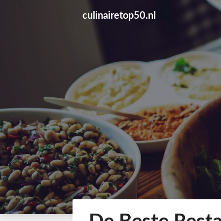
Skip
culinairetop50.nl
to
content