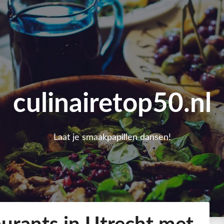
culinairetop50.nl
Laat je smaakpapillen dansen!