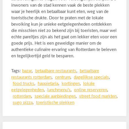
inwoners van de stad kennen vaak de beste plekken
waar je heerlijk en betaalbaar kunt eten, weg van de
toeristische drukte. Door te praten met de lokale
bevolking kun je unieke eetgelegenheden ontdekken
die misschien niet zo bekend zijn bij toeristen, maar wel
echte pareltjes zijn als het gaat om lekker eten voor een
goede prijs. Het is een geweldige manier om de
authentieke culinaire ervaring van Rotterdam te beleven
en tegelijkertijd geld te besparen.
Tags:
bazar
,
betaalbare restaurants
,
betaalbare
restaurants rotterdam
,
centrum
,
dagelijkse specials
,
food trucks
,
happietaria
,
kortingen
,
lokale
eetgelegenheden
,
lunchmenu's
,
online reserveren
,
rotterdam
,
speciale aanbiedingen
,
street food markten
,
sugo pizza
,
toeristische plekken