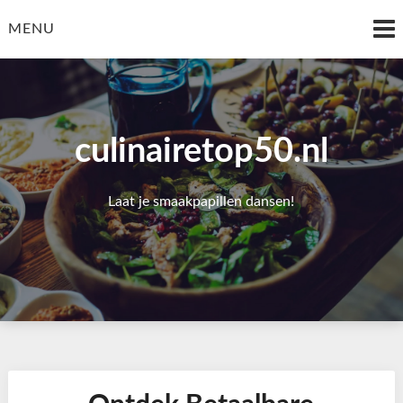
Skip
to
MENU
content
culinairetop50.nl
Laat je smaakpapillen dansen!