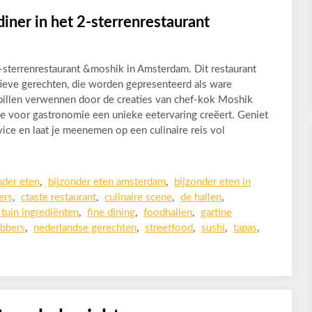
diner in het 2-sterrenrestaurant
2-sterrenrestaurant &moshik in Amsterdam. Dit restaurant
tieve gerechten, die worden gepresenteerd als ware
pillen verwennen door de creaties van chef-kok Moshik
ssie voor gastronomie een unieke eetervaring creëert. Geniet
vice en laat je meenemen op een culinaire reis vol
nder eten
,
bijzonder eten amsterdam
,
bijzonder eten in
ers
,
ctaste restaurant
,
culinaire scene
,
de hallen
,
 tuin ingrediënten
,
fine dining
,
foodhallen
,
gartine
ebbers
,
nederlandse gerechten
,
streetfood
,
sushi
,
tapas
,