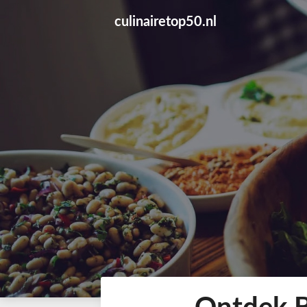
Skip
culinairetop50.nl
to
content