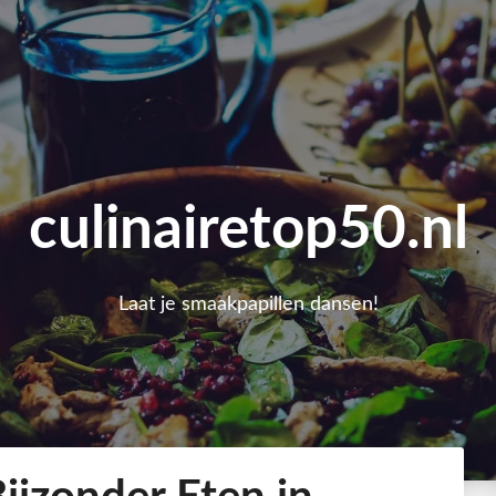
culinairetop50.nl
Laat je smaakpapillen dansen!