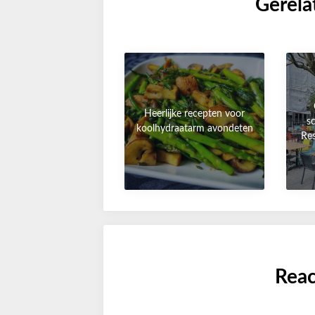
Gerela
Heerlijke recepten voor
s
koolhydraatarm avondeten
Re
Reac