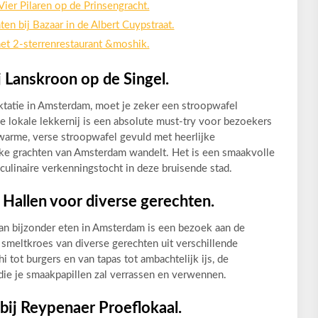
Vier Pilaren op de Prinsengracht.
n bij Bazaar in de Albert Cuypstraat.
het 2-sterrenrestaurant &moshik.
 Lanskroon op de Singel.
aktatie in Amsterdam, moet je zeker een stroopwafel
e lokale lekkernij is een absolute must-try voor bezoekers
warme, verse stroopwafel gevuld met heerlijke
eske grachten van Amsterdam wandelt. Het is een smaakvolle
 culinaire verkenningstocht in deze bruisende stad.
 Hallen voor diverse gerechten.
an bijzonder eten in Amsterdam is een bezoek aan de
 smeltkroes van diverse gerechten uit verschillende
 tot burgers en van tapas tot ambachtelijk ijs, de
 die je smaakpapillen zal verrassen en verwennen.
bij Reypenaer Proeflokaal.