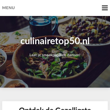
Skip
to
MENU
content
culinairetop50.nl
Laat je smaakpapillen dansen!