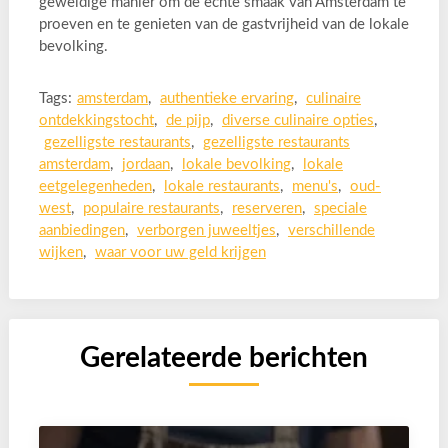
geweldige manier om de echte smaak van Amsterdam te
proeven en te genieten van de gastvrijheid van de lokale
bevolking.
Tags:
amsterdam
,
authentieke ervaring
,
culinaire
ontdekkingstocht
,
de pijp
,
diverse culinaire opties
,
gezelligste restaurants
,
gezelligste restaurants
amsterdam
,
jordaan
,
lokale bevolking
,
lokale
eetgelegenheden
,
lokale restaurants
,
menu's
,
oud-
west
,
populaire restaurants
,
reserveren
,
speciale
aanbiedingen
,
verborgen juweeltjes
,
verschillende
wijken
,
waar voor uw geld krijgen
Gerelateerde berichten