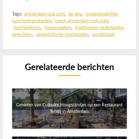
Tags:
amsterdam oud zuid
,
de pijp
,
kindvriendelijke
lunchgelegenheden
,
lunch amsterdam oud zuid
,
lunchplekken
,
museumplein
,
traditionele nederlandse
gerechten
,
veganistische lunchopties
,
vondelpark
Gerelateerde berichten
Genieten van Culinaire Hoogstandjes op een Restaurant
Terras in Amsterdam