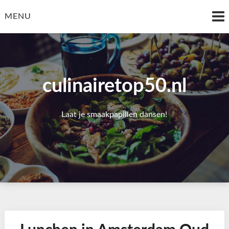
Skip
to
MENU
content
culinairetop50.nl
Laat je smaakpapillen dansen!