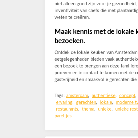
niet alleen goed zijn voor je gezondheid,
inventiviteit van chefs die met plantaard
weten te creëren.
Maak kennis met de lokale k
bezoeken.
Ontdek de lokale keuken van Amsterdam d
eetgelegenheden bieden vaak authentieke
een bezoek te brengen aan deze familiere
proeven en in contact te komen met de cu
gastvrijheid en smaakvolle gerechten die
Tags:
amsterdam
,
authentieke
,
concept
,
ervaring
,
gerechten
,
lokale
,
moderne t
restaurants
,
thema
,
unieke
,
unieke res
pareltjes