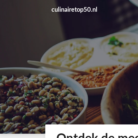
Skip
culinairetop50.nl
to
content