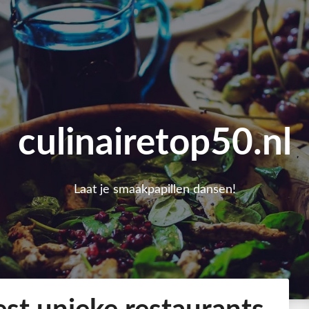
culinairetop50.nl
Laat je smaakpapillen dansen!