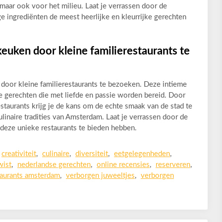
 maar ook voor het milieu. Laat je verrassen door de
ige ingrediënten de meest heerlijke en kleurrijke gerechten
euken door kleine familierestaurants te
oor kleine familierestaurants te bezoeken. Deze intieme
 gerechten die met liefde en passie worden bereid. Door
staurants krijg je de kans om de echte smaak van de stad te
linaire tradities van Amsterdam. Laat je verrassen door de
 deze unieke restaurants te bieden hebben.
creativiteit
,
culinaire
,
diversiteit
,
eetgelegenheden
,
wist
,
nederlandse gerechten
,
online recensies
,
reserveren
,
taurants amsterdam
,
verborgen juweeltjes
,
verborgen