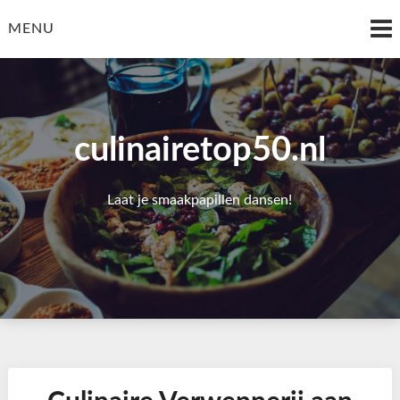
Skip
to
MENU
content
culinairetop50.nl
Laat je smaakpapillen dansen!