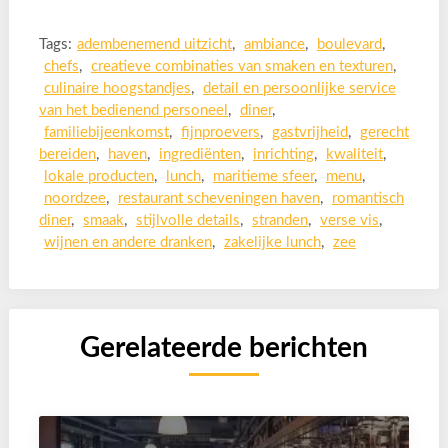
Tags:
adembenemend uitzicht
,
ambiance
,
boulevard
,
chefs
,
creatieve combinaties van smaken en texturen
,
culinaire hoogstandjes
,
detail en persoonlijke service
van het bedienend personeel
,
diner
,
familiebijeenkomst
,
fijnproevers
,
gastvrijheid
,
gerecht
bereiden
,
haven
,
ingrediënten
,
inrichting
,
kwaliteit
,
lokale producten
,
lunch
,
maritieme sfeer
,
menu
,
noordzee
,
restaurant scheveningen haven
,
romantisch
diner
,
smaak
,
stijlvolle details
,
stranden
,
verse vis
,
wijnen en andere dranken
,
zakelijke lunch
,
zee
Gerelateerde berichten