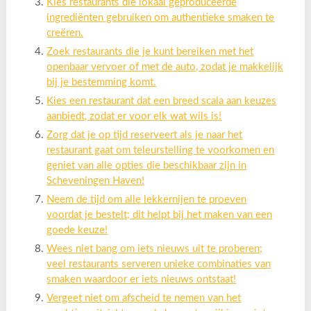
Kies restaurants die lokaal geproduceerde
ingrediënten gebruiken om authentieke smaken te
creëren.
Zoek restaurants die je kunt bereiken met het
openbaar vervoer of met de auto, zodat je makkelijk
bij je bestemming komt.
Kies een restaurant dat een breed scala aan keuzes
aanbiedt, zodat er voor elk wat wils is!
Zorg dat je op tijd reserveert als je naar het
restaurant gaat om teleurstelling te voorkomen en
geniet van alle opties die beschikbaar zijn in
Scheveningen Haven!
Neem de tijd om alle lekkernijen te proeven
voordat je bestelt; dit helpt bij het maken van een
goede keuze!
Wees niet bang om iets nieuws uit te proberen;
veel restaurants serveren unieke combinaties van
smaken waardoor er iets nieuws ontstaat!
Vergeet niet om afscheid te nemen van het