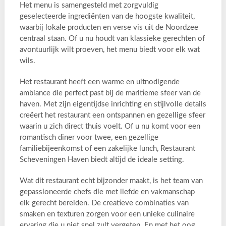
Het menu is samengesteld met zorgvuldig
geselecteerde ingrediënten van de hoogste kwaliteit,
waarbij lokale producten en verse vis uit de Noordzee
centraal staan. Of u nu houdt van klassieke gerechten of
avontuurlijk wilt proeven, het menu biedt voor elk wat
wils.
Het restaurant heeft een warme en uitnodigende
ambiance die perfect past bij de maritieme sfeer van de
haven. Met zijn eigentijdse inrichting en stijlvolle details
creëert het restaurant een ontspannen en gezellige sfeer
waarin u zich direct thuis voelt. Of u nu komt voor een
romantisch diner voor twee, een gezellige
familiebijeenkomst of een zakelijke lunch, Restaurant
Scheveningen Haven biedt altijd de ideale setting.
Wat dit restaurant echt bijzonder maakt, is het team van
gepassioneerde chefs die met liefde en vakmanschap
elk gerecht bereiden. De creatieve combinaties van
smaken en texturen zorgen voor een unieke culinaire
ervaring die u niet snel zult vergeten. En met het oog