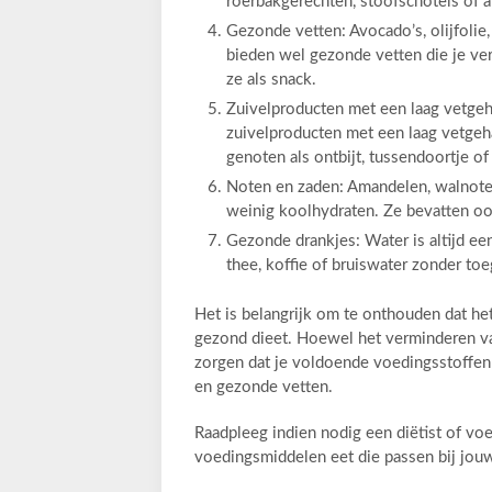
roerbakgerechten, stoofschotels of al
Gezonde vetten: Avocado’s, olijfoli
bieden wel gezonde vetten die je ve
ze als snack.
Zuivelproducten met een laag vetgeha
zuivelproducten met een laag vetgeh
genoten als ontbijt, tussendoortje of 
Noten en zaden: Amandelen, walnoten
weinig koolhydraten. Ze bevatten oo
Gezonde drankjes: Water is altijd e
thee, koffie of bruiswater zonder to
Het is belangrijk om te onthouden dat he
gezond dieet. Hoewel het verminderen va
zorgen dat je voldoende voedingsstoffen 
en gezonde vetten.
Raadpleeg indien nodig een diëtist of vo
voedingsmiddelen eet die passen bij jou