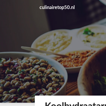
Skip
culinairetop50.nl
to
content