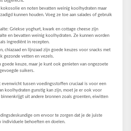
s bijgerecht.
e, kokosolie en noten bevatten weinig koolhydraten maar
rzadigd kunnen houden. Voeg ze toe aan salades of gebruik
lte: Griekse yoghurt, kwark en cottage cheese zijn
alte en bevatten weinig koolhydraten. Ze kunnen worden
als ingrediënt in recepten.
, chiazaad en lijnzaad zijn goede keuzes voor snacks met
k gezonde vetten en vezels.
en goede keuze, maar je kunt ook genieten van ongezoete
egevoegde suikers.
t evenwicht tussen voedingsstoffen cruciaal is voor een
n koolhydraten gunstig kan zijn, moet je er ook voor
binnenkrijgt uit andere bronnen zoals groenten, eiwitten
edingsdeskundige om ervoor te zorgen dat je de juiste
w individuele behoeften en doelen.