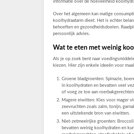
informatie over de hoeveelheid koolhydr
Over het algemeen kan matige consumpti
koolhydraatarm dieet. Het is echter bela
behoeften en gezondheidsdoelen. Raadple
persoonlijk advies.
Wat te eten met weinig koo
Als je op zoek bent naar voedingsmiddelen
kiezen. Hier zijn enkele ideeën voor maa
Groene bladgroenten: Spinazie, boere
in koolhydraten en bevatten veel vez
of voeg ze toe aan roerbakgerechten
Magere eiwitten: Kies voor mager vle
zeevruchten zoals zalm, tonijn, garn
een uitstekende bron van eiwitten.
Niet-zetmeelrijke groenten: Broccol
bevatten weinig koolhydraten en kun