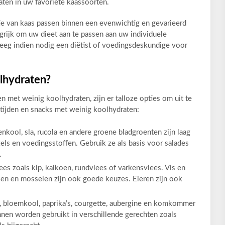
aten in uw favoriete kaassoorten.
e van kaas passen binnen een evenwichtig en gevarieerd
ngrijk om uw dieet aan te passen aan uw individuele
eg indien nodig een diëtist of voedingsdeskundige voor
lhydraten?
 met weinig koolhydraten, zijn er talloze opties om uit te
ltijden en snacks met weinig koolhydraten:
nkool, sla, rucola en andere groene bladgroenten zijn laag
els en voedingsstoffen. Gebruik ze als basis voor salades
.
es zoals kip, kalkoen, rundvlees of varkensvlees. Vis en
alen en mosselen zijn ook goede keuzes. Eieren zijn ook
i, bloemkool, paprika’s, courgette, aubergine en komkommer
nen worden gebruikt in verschillende gerechten zoals