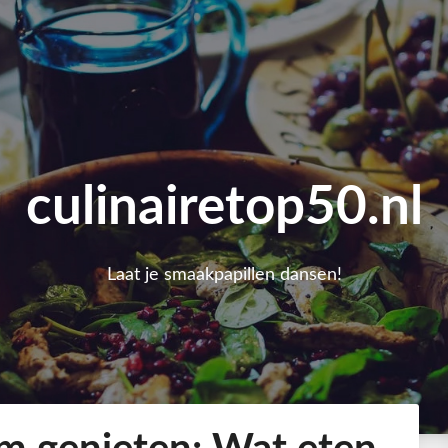
culinairetop50.nl
Laat je smaakpapillen dansen!