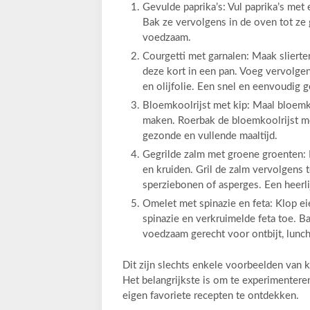
Gevulde paprika’s: Vul paprika’s met
Bak ze vervolgens in de oven tot ze ga
voedzaam.
Courgetti met garnalen: Maak slierte
deze kort in een pan. Voeg vervolge
en olijfolie. Een snel en eenvoudig 
Bloemkoolrijst met kip: Maal bloemko
maken. Roerbak de bloemkoolrijst me
gezonde en vullende maaltijd.
Gegrilde zalm met groene groenten: M
en kruiden. Gril de zalm vervolgens t
sperziebonen of asperges. Een heerl
Omelet met spinazie en feta: Klop e
spinazie en verkruimelde feta toe. Ba
voedzaam gerecht voor ontbijt, lunch 
Dit zijn slechts enkele voorbeelden van 
Het belangrijkste is om te experimenter
eigen favoriete recepten te ontdekken.