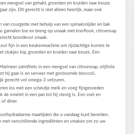
 een mengsel van gehakt, groenten en kruiden naar keuze.
ar zijn. Dit gerecht is niet alleen heerlijk, maar ook
n van courgette met behulp van een spiraalsnijder en bak
ns garnalen toe en breng op smaak met knoflook, citroensap
gerecht boordevol smaak.
ol fijn in een keukenmachine om rijstachtige korrels te
t stukjes kip, groenten en kruiden naar keuze. Een
arineer zalmfilets in een mengsel van citroensap, olijfolie
ot hij gaar is en serveer met gestoomde broccoli,
ijk gerecht vol omega-3 vetzuren.
ieren los met een scheutje melk en voeg fijngesneden
k de omelet in een pan tot hij stevig is. Een snel en
of diner.
koolhydraatarme maaltijden die u vandaag kunt bereiden.
en met verschillende ingrediënten en smaken om zo uw