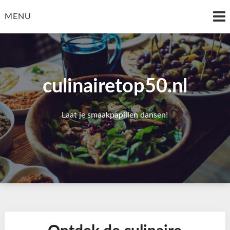
Skip
to
MENU
content
culinairetop50.nl
Laat je smaakpapillen dansen!