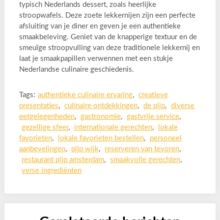
typisch Nederlands dessert, zoals heerlijke
stroopwafels. Deze zoete lekkernijen zijn een perfecte
afsluiting van je diner en geven je een authentieke
smaakbeleving. Geniet van de knapperige textuur en de
smeuïge stroopvulling van deze traditionele lekkernij en
laat je smaakpapillen verwennen met een stukje
Nederlandse culinaire geschiedenis.
Tags:
authentieke culinaire ervaring
,
creatieve
presentaties
,
culinaire ontdekkingen
,
de pijp
,
diverse
eetgelegenheden
,
gastronomie
,
gastvrije service
,
gezellige sfeer
,
internationale gerechten
,
lokale
favorieten
,
lokale favorieten bestellen
,
personeel
aanbevelingen
,
pijp wijk
,
reserveren van tevoren
,
restaurant pijp amsterdam
,
smaakvolle gerechten
,
verse ingrediënten