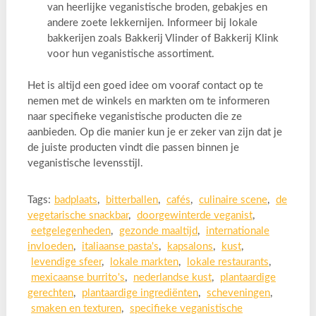
van heerlijke veganistische broden, gebakjes en
andere zoete lekkernijen. Informeer bij lokale
bakkerijen zoals Bakkerij Vlinder of Bakkerij Klink
voor hun veganistische assortiment.
Het is altijd een goed idee om vooraf contact op te
nemen met de winkels en markten om te informeren
naar specifieke veganistische producten die ze
aanbieden. Op die manier kun je er zeker van zijn dat je
de juiste producten vindt die passen binnen je
veganistische levensstijl.
Tags:
badplaats
,
bitterballen
,
cafés
,
culinaire scene
,
de
vegetarische snackbar
,
doorgewinterde veganist
,
eetgelegenheden
,
gezonde maaltijd
,
internationale
invloeden
,
italiaanse pasta's
,
kapsalons
,
kust
,
levendige sfeer
,
lokale markten
,
lokale restaurants
,
mexicaanse burrito's
,
nederlandse kust
,
plantaardige
gerechten
,
plantaardige ingrediënten
,
scheveningen
,
smaken en texturen
,
specifieke veganistische