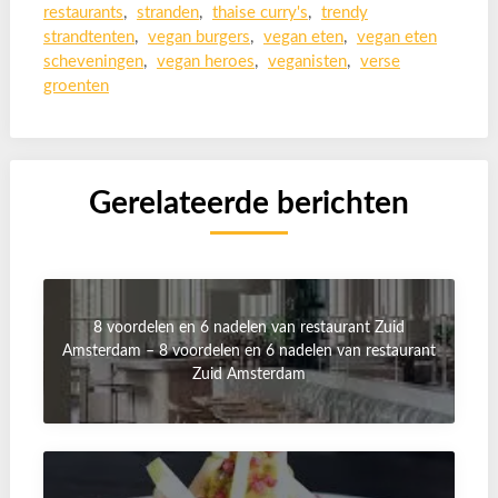
restaurants
,
stranden
,
thaise curry's
,
trendy
strandtenten
,
vegan burgers
,
vegan eten
,
vegan eten
scheveningen
,
vegan heroes
,
veganisten
,
verse
groenten
Gerelateerde berichten
8 voordelen en 6 nadelen van restaurant Zuid
Amsterdam – 8 voordelen en 6 nadelen van restaurant
Zuid Amsterdam