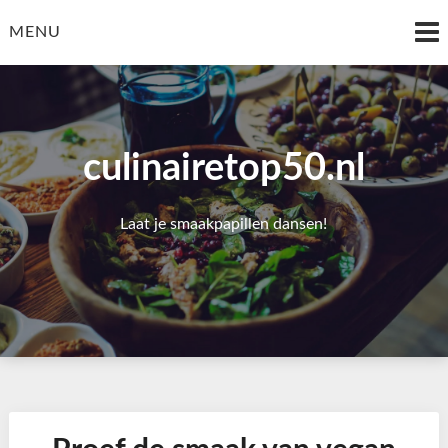
Skip
to
MENU
content
culinairetop50.nl
Laat je smaakpapillen dansen!