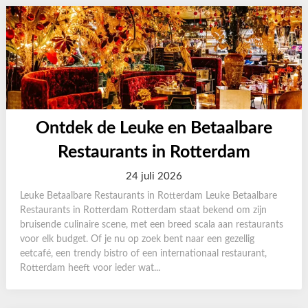
Ontdek de Leuke en Betaalbare
Restaurants in Rotterdam
24 juli 2026
Leuke Betaalbare Restaurants in Rotterdam Leuke Betaalbare
Restaurants in Rotterdam Rotterdam staat bekend om zijn
bruisende culinaire scene, met een breed scala aan restaurants
voor elk budget. Of je nu op zoek bent naar een gezellig
eetcafé, een trendy bistro of een internationaal restaurant,
Rotterdam heeft voor ieder wat...