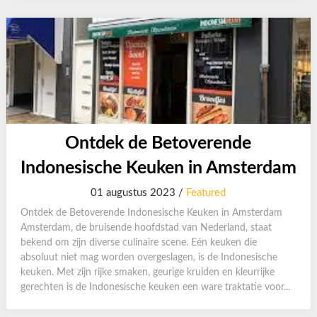
Ontdek de Betoverende
Indonesische Keuken in Amsterdam
01 augustus 2023 /
Featured
Ontdek de Betoverende Indonesische Keuken in Amsterdam
Amsterdam, de bruisende hoofdstad van Nederland, staat
bekend om zijn diverse culinaire scene. Eén keuken die
absoluut niet mag worden overgeslagen, is de Indonesische
keuken. Met zijn rijke smaken, geurige kruiden en kleurrijke
gerechten is de Indonesische keuken een ware traktatie voor...