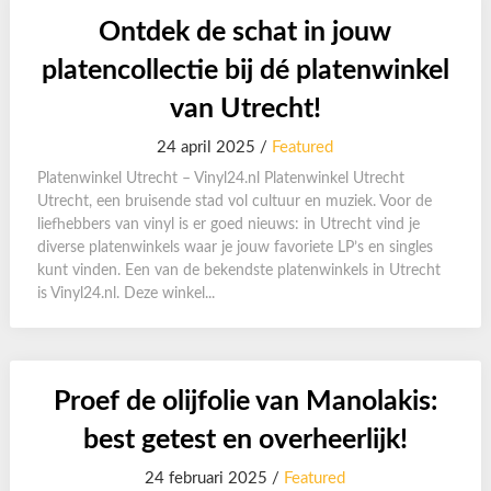
Ontdek de schat in jouw
platencollectie bij dé platenwinkel
van Utrecht!
24 april 2025 /
Featured
Platenwinkel Utrecht – Vinyl24.nl Platenwinkel Utrecht
Utrecht, een bruisende stad vol cultuur en muziek. Voor de
liefhebbers van vinyl is er goed nieuws: in Utrecht vind je
diverse platenwinkels waar je jouw favoriete LP’s en singles
kunt vinden. Een van de bekendste platenwinkels in Utrecht
is Vinyl24.nl. Deze winkel...
Proef de olijfolie van Manolakis:
best getest en overheerlijk!
24 februari 2025 /
Featured