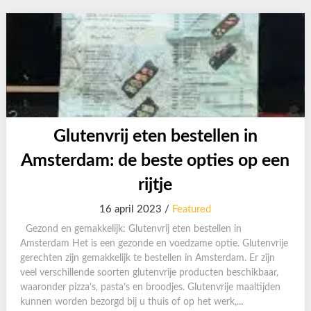
Glutenvrij eten bestellen in
Amsterdam: de beste opties op een
rijtje
16 april 2023 /
Featured
Gezond en gemakkelijk: Glutenvrij eten bestellen in
Amsterdam Het is een gezonde en voedzame optie. Glutenvrije
gerechten zijn gemakkelijk te bestellen in Amsterdam. Er zijn
veel verschillende soorten glutenvrije producten beschikbaar,
waaronder pizza’s, pasta’s en broodjes. Glutenvrije maaltijden
kunnen worden bezorgd bij u thuis of op het werk,...