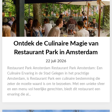
Ontdek de Culinaire Magie van
Restaurant Park in Amsterdam
22 juli 2026
Restaurant Park Amsterdam Restaurant Park Amsterdam: Een
Culinaire Ervaring in de Stad Gelegen in het prachtige
Amsterdam, is Restaurant Park een culinaire bestemming die
zeker de moeite waard is om te bezoeken. Met een unieke sfeer
en een menu vol heerlijke gerechten, biedt dit restaurant een
ervaring die al...