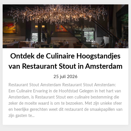
Ontdek de Culinaire Hoogstandjes
van Restaurant Stout in Amsterdam
25 juli 2026
Restaurant Stout Amsterdam Restaurant Stout Amsterdam:
Een Culinaire Ervaring in de Hoofdstad Gelegen in het hart van
Amsterdam, is Restaurant Stout een culinaire bestemming die
zeker de moeite waard is om te bezoeken. Met zijn unieke sfeer
en heerlijke gerechten weet dit restaurant de smaakpapillen van
zijn gasten te...