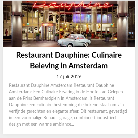
Restaurant Dauphine: Culinaire
Beleving in Amsterdam
17 juli 2026
Restaurant Dauphine Amsterdam Restaurant Dauphine
Amsterdam: Een Culinaire Ervaring in de Hoofdstad Gelegen
aan de Prins Bernhardplein in Amsterdam, is Restaurant
Dauphine een culinaire bestemming die bekend staat om zijn
verfijnde gerechten en elegante sfeer. Dit restaurant, gevestigd
in een voormalige Renault-garage, combineert industrieel
design met een warme ambiance...