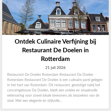
Ontdek Culinaire Verfijning bij
Restaurant De Doelen in
Rotterdam
21 juli 2026
Restaurant De Doelen Rotterdam Restaurant De Doelen
Rotterdam Restaurant De Doelen is een culinaire parel gelegen
in het hart van Rotterdam. Dit restaurant, gevestigd nabij het
concertgebouw De Doelen, biedt een unieke en smaakvolle
eetervaring voor zowel lokale bewoners als bezoekers van de
stad. Met een elegante en stijlvolle...