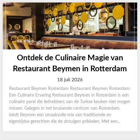
Ontdek de Culinaire Magie van
Restaurant Beymen in Rotterdam
18 juli 2026
Restaurant Beymen Rotterdam Restaurant Beymen Rotterdam:
Een Culinaire Ervaring Restaurant Beymen in Rotterdam is een
culinaire parel die liefhebbers van de Turkse keuken niet mogen
missen. Gelegen in het bruisende centrum van Rotterdam,
biedt Beymen een smaakvolle mix van traditionele en
eigentijdse gerechten die de zintuigen prikkelen. Met een...