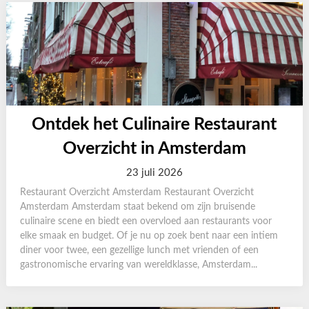
Ontdek het Culinaire Restaurant
Overzicht in Amsterdam
23 juli 2026
Restaurant Overzicht Amsterdam Restaurant Overzicht
Amsterdam Amsterdam staat bekend om zijn bruisende
culinaire scene en biedt een overvloed aan restaurants voor
elke smaak en budget. Of je nu op zoek bent naar een intiem
diner voor twee, een gezellige lunch met vrienden of een
gastronomische ervaring van wereldklasse, Amsterdam...