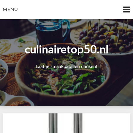
Skip
to
MENU
content
culinairetop50.nl
Laat je smaakpapillen dansen!