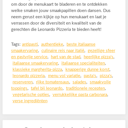
om door de menukaart te bladeren en te ontdekken
welke smaken jouw smaakpapillen doen dansen. Dus
neem gerust een kijkje op hun menukaart en laat je
verrassen door de diversiteit en kwaliteit van de
gerechten die Leonardo Pizzeria te bieden heeft!
Tags:
antipasti
,
authentieke
,
beste italiaanse
smaakervaring
,
culinaire reis naar italië
,
gezellige sfeer
en gastvrije service
,
hart van de stad
,
heerlijke pizza's
,
italiaanse smaakervaring
,
italiaanse specialiteiten
,
klassieke margherita-pizza
,
knapperige dunne korst
,
leonardo pizzeria
,
menu vol variatie
,
pasta's
,
pizza's
,
reserveren
,
rijke tomatensaus
,
salades
,
smaakvolle
toppings
,
tafel bij leonardo
,
traditionele recepten
,
vegetarische opties
,
verrukkelijke pasta carbonara
,
verse ingrediënten