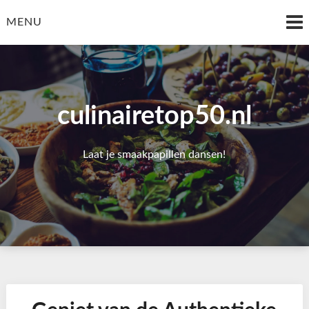
Skip
to
MENU
content
culinairetop50.nl
Laat je smaakpapillen dansen!