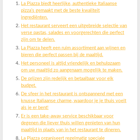
La Piazza biedt heerlijke, authentieke Italiaanse
pizza’s gemaakt met de beste kwaliteit
ingrediënten.
Het restaurant serveert een uitgebreide selectie van
verse pastas, salades en voorgerechten die perfect
zijn om te delen.
La Piazza heeft een ruim assortiment aan wijnen en
bieren die perfect passen bij de maaltijd.
Het personeel is altijd vriendelijk en behulpzaam
om uw maaltijd zo aangenaam mogelijk te maken.
De prijzen zijn redelijk en betaalbaar voor elk
budget.
De sfeer in het restaurant is ontspannend met een
knusse Italiaanse charme, waardoor je je thuis voelt
als je er bent!
Er is een take-away service beschikbaar voor
degenen die liever thuis willen genieten van hun
maaltijd in plaats van in het restaurant te dineren.
La Piazza organiseert regelmatig speciale