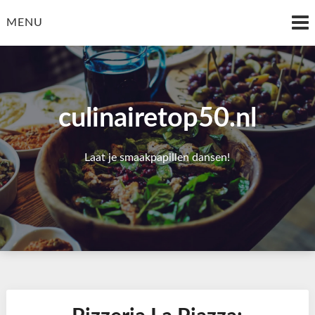
Skip
to
MENU
content
culinairetop50.nl
Laat je smaakpapillen dansen!