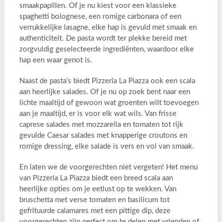
smaakpapillen. Of je nu kiest voor een klassieke
spaghetti bolognese, een romige carbonara of een
verrukkelijke lasagne, elke hap is gevuld met smaak en
authenticiteit. De pasta wordt ter plekke bereid met
zorgvuldig geselecteerde ingrediënten, waardoor elke
hap een waar genot is.
Naast de pasta’s biedt Pizzeria La Piazza ook een scala
aan heerlijke salades. Of je nu op zoek bent naar een
lichte maaltijd of gewoon wat groenten wilt toevoegen
aan je maaltijd, er is voor elk wat wils. Van frisse
caprese salades met mozzarella en tomaten tot rijk
gevulde Caesar salades met knapperige croutons en
romige dressing, elke salade is vers en vol van smaak.
En laten we de voorgerechten niet vergeten! Het menu
van Pizzeria La Piazza biedt een breed scala aan
heerlijke opties om je eetlust op te wekken. Van
bruschetta met verse tomaten en basilicum tot
gefrituurde calamares met een pittige dip, deze
voorgerechten zijn perfect om te delen met vrienden of