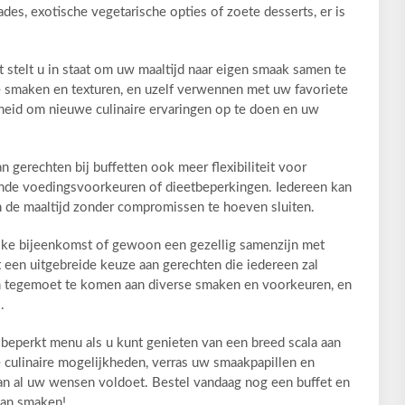
ades, exotische vegetarische opties of zoete desserts, er is
et stelt u in staat om uw maaltijd naar eigen smaak samen te
e smaken en texturen, en uzelf verwennen met uw favoriete
heid om nieuwe culinaire ervaringen op te doen en uw
 gerechten bij buffetten ook meer flexibiliteit voor
nde voedingsvoorkeuren of dieetbeperkingen. Iedereen kan
n de maaltijd zonder compromissen te hoeven sluiten.
ijke bijeenkomst of gewoon een gezellig samenzijn met
dt een uitgebreide keuze aan gerechten die iedereen zal
m tegemoet te komen aan diverse smaken en voorkeuren, en
.
beperkt menu als u kunt genieten van een breed scala aan
e culinaire mogelijkheden, verras uw smaakpapillen en
aan al uw wensen voldoet. Bestel vandaag nog een buffet en
van smaken!