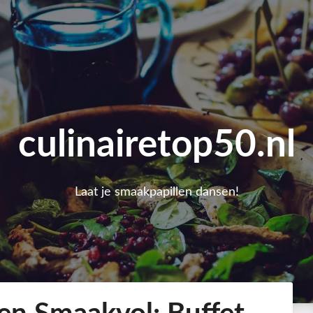
culinairetop50.nl
Laat je smaakpapillen dansen!