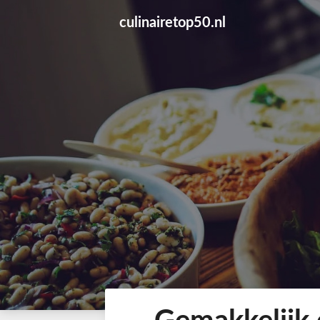
Skip
culinairetop50.nl
to
content