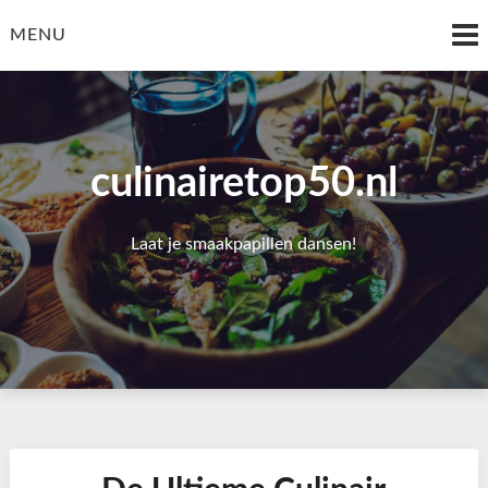
Skip
to
MENU
content
culinairetop50.nl
Laat je smaakpapillen dansen!