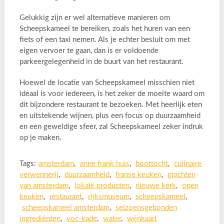
Gelukkig zijn er wel alternatieve manieren om
Scheepskameel te bereiken, zoals het huren van een
fiets of een taxi nemen. Als je echter besluit om met
eigen vervoer te gaan, dan is er voldoende
parkeergelegenheid in de buurt van het restaurant.
Hoewel de locatie van Scheepskameel misschien niet
ideaal is voor iedereen, is het zeker de moeite waard om
dit bijzondere restaurant te bezoeken. Met heerlijk eten
en uitstekende wijnen, plus een focus op duurzaamheid
en een geweldige sfeer, zal Scheepskameel zeker indruk
op je maken.
Tags:
amsterdam
,
anne frank huis
,
boottocht
,
culinaire
verwennerij
,
duurzaamheid
,
franse keuken
,
grachten
van amsterdam
,
lokale producten
,
nieuwe kerk
,
open
keuken
,
restaurant
,
rijksmuseum
,
scheepskameel
,
scheepskameel amsterdam
,
seizoensgebonden
ingrediënten
,
voc-kade
,
water
,
wijnkaart