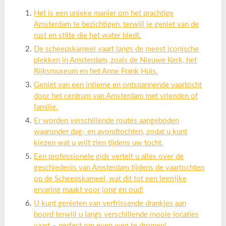
Het is een unieke manier om het prachtige
Amsterdam te bezichtigen, terwijl je geniet van de
rust en stilte die het water biedt.
De scheepskameel vaart langs de meest iconische
plekken in Amsterdam, zoals de Nieuwe Kerk, het
Rijksmuseum en het Anne Frank Huis.
Geniet van een intieme en ontspannende vaartocht
door het centrum van Amsterdam met vrienden of
familie.
Er worden verschillende routes aangeboden
waaronder dag- en avondtochten, zodat u kunt
kiezen wat u wilt zien tijdens uw tocht.
Een professionele gids vertelt u alles over de
geschiedenis van Amsterdam tijdens de vaartochten
op de Scheepskameel, wat dit tot een leerrijke
ervaring maakt voor jong en oud!
U kunt genieten van verfrissende drankjes aan
boord terwijl u langs verschillende mooie locaties
vaart – perfect om even weg te dromen!