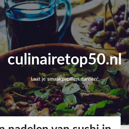
culinairetop50.nl
Laat je smaakpapillen dansen!