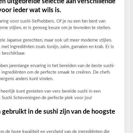
n uitgebreide selectie aan verschillende
oor ieder wat wils is.
ring voor sushi-liefhebbers. Of je nu een fan bent van
ne stijlen, er is genoeg keuze om je tevreden te stellen.
onele Japanse gerechten, maar ook uit meer moderne stijlen.
met ingrediënten zoals tonijn, zalm, garnalen en krab. Er is
s beschikbaar.
ben jarenlange ervaring in het bereiden van de beste sushi-
 ingrediënten om de perfecte smaak te creëren. De chefs
nergens anders kunt vinden.
 heerlijk kunt genieten van vers bereide sushi in een
 Sushi Scheveningen de perfecte plek voor jou!
gebruikt in de sushi zijn van de hoogste
m de hoge kwaliteit en versheid van de ingrediënten die