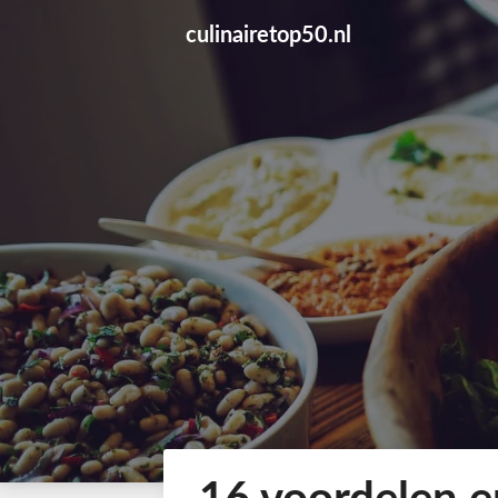
Skip
culinairetop50.nl
to
content