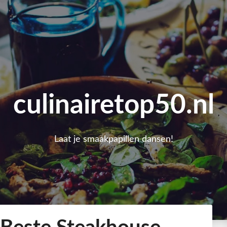
culinairetop50.nl
Laat je smaakpapillen dansen!