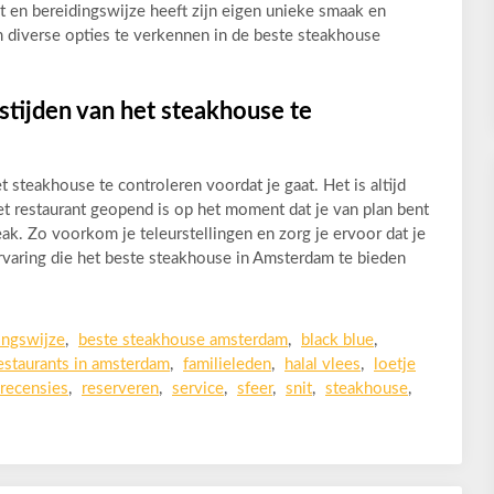
t en bereidingswijze heeft zijn eigen unieke smaak en
m diverse opties te verkennen in de beste steakhouse
stijden van het steakhouse te
 steakhouse te controleren voordat je gaat. Het is altijd
et restaurant geopend is op het moment dat je van plan bent
ak. Zo voorkom je teleurstellingen en zorg je ervoor dat je
ervaring die het beste steakhouse in Amsterdam te bieden
ingswijze
,
beste steakhouse amsterdam
,
black blue
,
estaurants in amsterdam
,
familieleden
,
halal vlees
,
loetje
recensies
,
reserveren
,
service
,
sfeer
,
snit
,
steakhouse
,