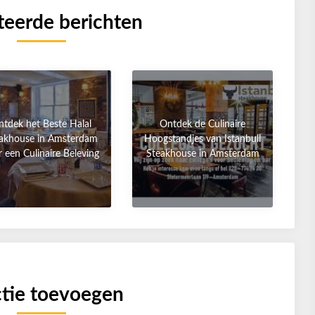
teerde berichten
tdek het Beste Halal
Ontdek de Culinaire
akhouse in Amsterdam
Hoogstandjes van Istanbull
 een Culinaire Beleving
Steakhouse in Amsterdam
tie toevoegen