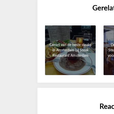
Gerela
Geniet van de beste steaks
On
in Amsterdam bij Steak
Ste
Restaurant Amsterdam
voor
Reac