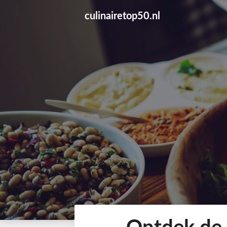
Skip
culinairetop50.nl
to
content