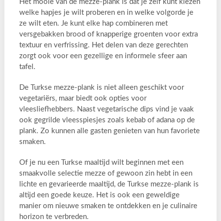
Het mooie van de mezze-plank is dat je zelf kunt kiezen
welke hapjes je wilt proberen en in welke volgorde je
ze wilt eten. Je kunt elke hap combineren met
versgebakken brood of knapperige groenten voor extra
textuur en verfrissing. Het delen van deze gerechten
zorgt ook voor een gezellige en informele sfeer aan
tafel.
De Turkse mezze-plank is niet alleen geschikt voor
vegetariërs, maar biedt ook opties voor
vleesliefhebbers. Naast vegetarische dips vind je vaak
ook gegrilde vleesspiesjes zoals kebab of adana op de
plank. Zo kunnen alle gasten genieten van hun favoriete
smaken.
Of je nu een Turkse maaltijd wilt beginnen met een
smaakvolle selectie mezze of gewoon zin hebt in een
lichte en gevarieerde maaltijd, de Turkse mezze-plank is
altijd een goede keuze. Het is ook een geweldige
manier om nieuwe smaken te ontdekken en je culinaire
horizon te verbreden.