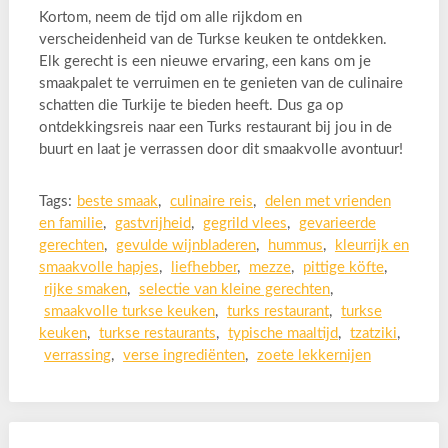
Kortom, neem de tijd om alle rijkdom en
verscheidenheid van de Turkse keuken te ontdekken.
Elk gerecht is een nieuwe ervaring, een kans om je
smaakpalet te verruimen en te genieten van de culinaire
schatten die Turkije te bieden heeft. Dus ga op
ontdekkingsreis naar een Turks restaurant bij jou in de
buurt en laat je verrassen door dit smaakvolle avontuur!
Tags:
beste smaak
,
culinaire reis
,
delen met vrienden
en familie
,
gastvrijheid
,
gegrild vlees
,
gevarieerde
gerechten
,
gevulde wijnbladeren
,
hummus
,
kleurrijk en
smaakvolle hapjes
,
liefhebber
,
mezze
,
pittige köfte
,
rijke smaken
,
selectie van kleine gerechten
,
smaakvolle turkse keuken
,
turks restaurant
,
turkse
keuken
,
turkse restaurants
,
typische maaltijd
,
tzatziki
,
verrassing
,
verse ingrediënten
,
zoete lekkernijen