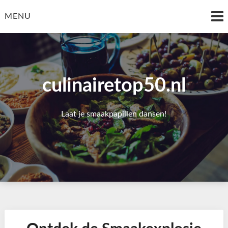
Skip
to
MENU
content
culinairetop50.nl
Laat je smaakpapillen dansen!