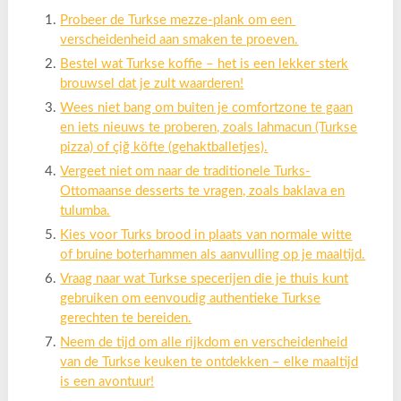
Probeer de Turkse mezze-plank om een ​​
verscheidenheid aan smaken te proeven.
Bestel wat Turkse koffie – het is een lekker sterk
brouwsel dat je zult waarderen!
Wees niet bang om buiten je comfortzone te gaan
en iets nieuws te proberen, zoals lahmacun (Turkse
pizza) of çiğ köfte (gehaktballetjes).
Vergeet niet om naar de traditionele Turks-
Ottomaanse desserts te vragen, zoals baklava en
tulumba.
Kies voor Turks brood in plaats van normale witte
of bruine boterhammen als aanvulling op je maaltijd.
Vraag naar wat Turkse specerijen die je thuis kunt
gebruiken om eenvoudig authentieke Turkse
gerechten te bereiden.
Neem de tijd om alle rijkdom en verscheidenheid
van de Turkse keuken te ontdekken – elke maaltijd
is een avontuur!