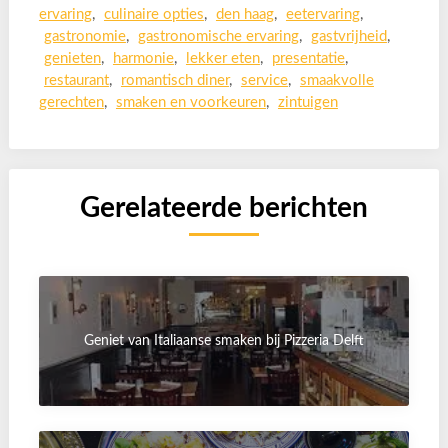
ervaring
,
culinaire opties
,
den haag
,
eetervaring
,
gastronomie
,
gastronomische ervaring
,
gastvrijheid
,
genieten
,
harmonie
,
lekker eten
,
presentatie
,
restaurant
,
romantisch diner
,
service
,
smaakvolle
gerechten
,
smaken en voorkeuren
,
zintuigen
Gerelateerde berichten
Geniet van Italiaanse smaken bij Pizzeria Delft