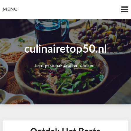
Skip
to
MENU
content
culinairetop50.nl
Laat je smaakpapillen dansen!