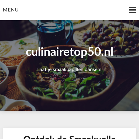
Skip
to
MENU
content
culinairetop50.nl
Laat je smaakpapillen dansen!