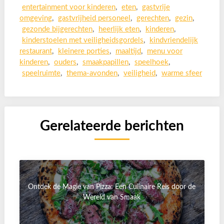
entertainment voor kinderen
,
eten
,
gastvrije
omgeving
,
gastvrijheid personeel
,
gerechten
,
gezin
,
gezonde bijgerechten
,
heerlijk eten
,
kinderen
,
kinderstoelen met veiligheidsgordels
,
kindvriendelijk
restaurant
,
kleinere porties
,
maaltijd
,
menu voor
kinderen
,
ouders
,
smaakpapillen
,
speelhoek
,
speelruimte
,
thema-avonden
,
veiligheid
,
warme sfeer
Gerelateerde berichten
Ontdek de Magie van Pizza: Een Culinaire Reis door de
Wereld van Smaak