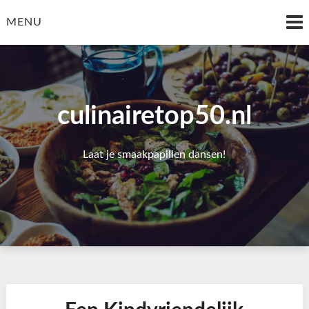
Skip
to
MENU
content
culinairetop50.nl
Laat je smaakpapillen dansen!