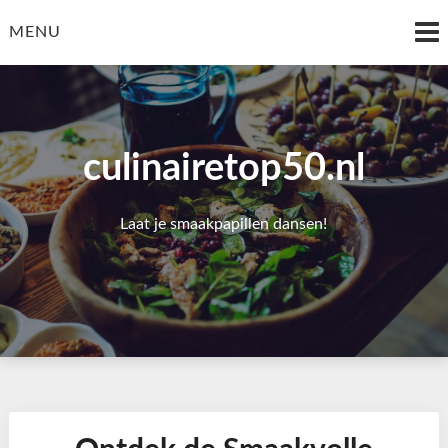
Skip
to
MENU
content
culinairetop50.nl
Laat je smaakpapillen dansen!