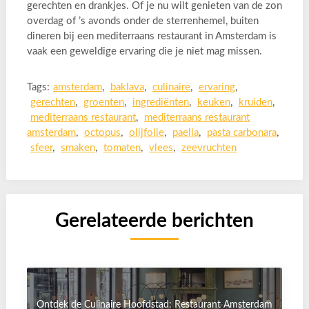
gerechten en drankjes. Of je nu wilt genieten van de zon
overdag of ’s avonds onder de sterrenhemel, buiten
dineren bij een mediterraans restaurant in Amsterdam is
vaak een geweldige ervaring die je niet mag missen.
Tags:
amsterdam
,
baklava
,
culinaire
,
ervaring
,
gerechten
,
groenten
,
ingrediënten
,
keuken
,
kruiden
,
mediterraans restaurant
,
mediterraans restaurant
amsterdam
,
octopus
,
olijfolie
,
paella
,
pasta carbonara
,
sfeer
,
smaken
,
tomaten
,
vlees
,
zeevruchten
Gerelateerde berichten
Ontdek de Culinaire Hoofdstad: Restaurant Amsterdam