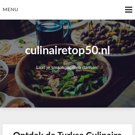
Skip
to
MENU
content
culinairetop50.nl
Laat je smaakpapillen dansen!