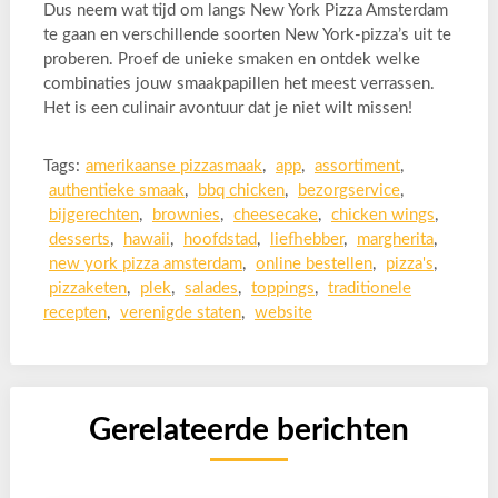
Dus neem wat tijd om langs New York Pizza Amsterdam
te gaan en verschillende soorten New York-pizza’s uit te
proberen. Proef de unieke smaken en ontdek welke
combinaties jouw smaakpapillen het meest verrassen.
Het is een culinair avontuur dat je niet wilt missen!
Tags:
amerikaanse pizzasmaak
,
app
,
assortiment
,
authentieke smaak
,
bbq chicken
,
bezorgservice
,
bijgerechten
,
brownies
,
cheesecake
,
chicken wings
,
desserts
,
hawaii
,
hoofdstad
,
liefhebber
,
margherita
,
new york pizza amsterdam
,
online bestellen
,
pizza's
,
pizzaketen
,
plek
,
salades
,
toppings
,
traditionele
recepten
,
verenigde staten
,
website
Gerelateerde berichten