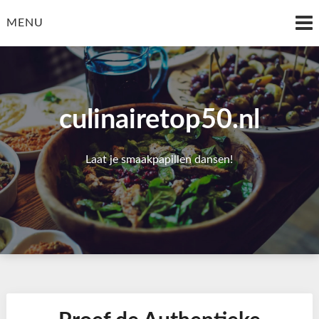
Skip
to
MENU
content
culinairetop50.nl
Laat je smaakpapillen dansen!