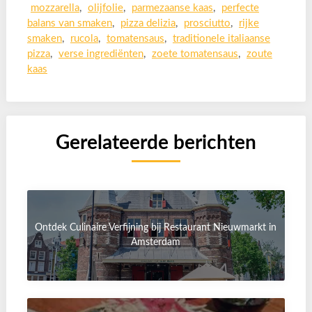
mozzarella
,
olijfolie
,
parmezaanse kaas
,
perfecte
balans van smaken
,
pizza delizia
,
prosciutto
,
rijke
smaken
,
rucola
,
tomatensaus
,
traditionele italiaanse
pizza
,
verse ingrediënten
,
zoete tomatensaus
,
zoute
kaas
Gerelateerde berichten
Ontdek Culinaire Verfijning bij Restaurant Nieuwmarkt in
Amsterdam