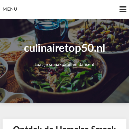
Skip
to
MENU
content
culinairetop50.nl
Laat je smaakpapillen dansen!