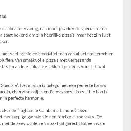
zia!
e culinaire ervaring, dan moet je zeker de specialiteiten
a staat bekend om zijn heerlijke pizza’s, maar het zijn juist
maken.
met veel passie en creativiteit een aantal unieke gerechten
rbluffen. Van smaakvolle pizza’s met verrassende
ta’s en andere Italiaanse lekkernijen, er is voor elk wat
a Speciale”. Deze pizza is belegd met een perfecte balans
rucola, cherrytomaatjes en Parmezaanse kaas. Elke hap is
 in perfecte harmonie.
 zeker de “Tagliatelle Gamberi e Limone”. Deze
d met sappige garnalen in een romige citroensaus. De
ct met de zeevruchten en maakt dit gerecht tot een ware