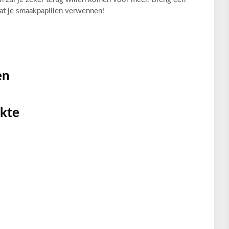
aat je smaakpapillen verwennen!
en
kte