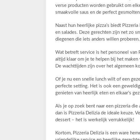
verse producten worden gebruikt om elke 
smaakvolle saus en de perfect gesmolten 
Naast hun heerlijke pizza’s biedt Pizzeria
en salades. Deze gerechten zijn net zo s
diegenen die iets anders willen proberen.
Wat betreft service is het personeel van P
altijd klaar om je te helpen bij het mak
De wachttijden zijn over het algemeen kor
Of je nu een snelle lunch wilt of een geze
perfecte setting. Het is ook een geweldi
genieten van heerlijk eten en elkaar’s ge
Als je op zoek bent naar een pizzeria die 
dan is Pizzeria Delizia de ideale keuze. 
dessert – het is werkelijk verrukkelijk!
Kortom, Pizzeria Delizia is een ware heme
vriendelijke service en heerlijke gerecht