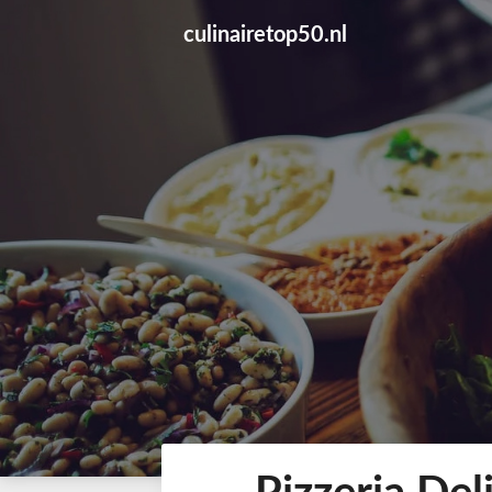
Skip
culinairetop50.nl
to
content