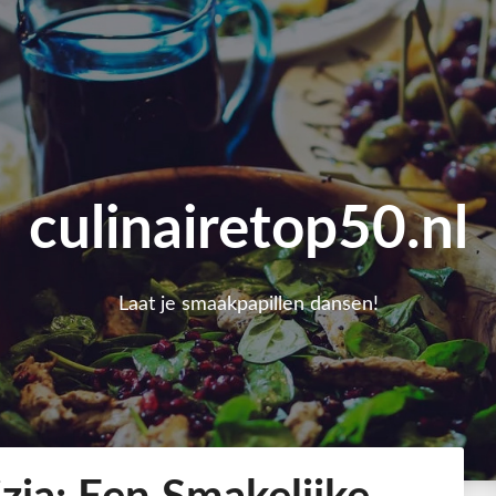
culinairetop50.nl
Laat je smaakpapillen dansen!