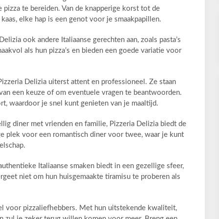
pizza te bereiden. Van de knapperige korst tot de
kaas, elke hap is een genot voor je smaakpapillen.
 Delizia ook andere Italiaanse gerechten aan, zoals pasta’s
maakvol als hun pizza’s en bieden een goede variatie voor
izzeria Delizia uiterst attent en professioneel. Ze staan
en van een keuze of om eventuele vragen te beantwoorden.
t, waardoor je snel kunt genieten van je maaltijd.
llig diner met vrienden en familie, Pizzeria Delizia biedt de
ge plek voor een romantisch diner voor twee, waar je kunt
zelschap.
authentieke Italiaanse smaken biedt in een gezellige sfeer,
Vergeet niet om hun huisgemaakte tiramisu te proberen als
l voor pizzaliefhebbers. Met hun uitstekende kwaliteit,
en zul je zeker terug willen komen voor meer. Breng een