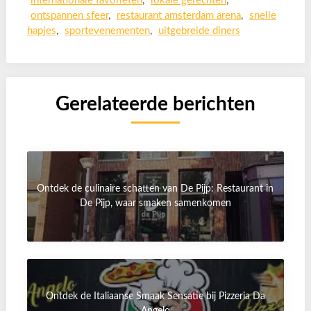
internationale favorieten
,
lokale gerechten
,
ontspannen sfeer
,
restaurant amsterdam arena
,
snelle
hapjes
,
sportevenementen
,
uitgebreide diners
Gerelateerde berichten
Ontdek de culinaire schatten van De Pijp: Restaurant in
De Pijp, waar smaken samenkomen
Ontdek de Italiaanse Smaak Sensatie bij Pizzeria Da