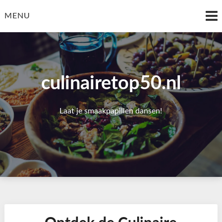
Skip
to
MENU
content
culinairetop50.nl
Laat je smaakpapillen dansen!